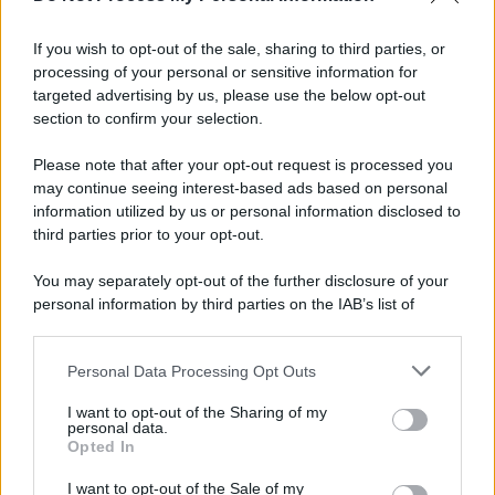
Iscriviti alla nostra Newsletter
If you wish to opt-out of the sale, sharing to third parties, or
Iscriviti alla nostra newsletter per non perdere le ultime
processing of your personal or sensitive information for
novità
targeted advertising by us, please use the below opt-out
section to confirm your selection.
Iscriviti Ora
Please note that after your opt-out request is processed you
may continue seeing interest-based ads based on personal
information utilized by us or personal information disclosed to
third parties prior to your opt-out.
You may separately opt-out of the further disclosure of your
personal information by third parties on the IAB’s list of
© 2026 | Ediservice s.r.l. 95126 Catania – Via Principe
downstream participants.
Nicola, 22 – P.IVA: 01153210875 – Cciaa Catania n.
Personal Data Processing Opt Outs
This information may also be disclosed by us to third parties
01153210875 – Quotidiano di Sicilia usufruisce dei
on the IAB’s List of Downstream Participants that may further
contributi di cui al D.lgs n. 70/2017
I want to opt-out of the Sharing of my
disclose it to other third parties.
personal data.
Opted In
I want to opt-out of the Sale of my