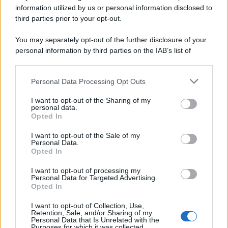
information utilized by us or personal information disclosed to
third parties prior to your opt-out.
You may separately opt-out of the further disclosure of your
personal information by third parties on the IAB’s list of
© 2026 | Ediservice s.r.l. 95126 Catania – Via Principe
downstream participants.
Nicola, 22 – P.IVA: 01153210875 – Cciaa Catania n.
Personal Data Processing Opt Outs
This information may also be disclosed by us to third parties
01153210875 – Quotidiano di Sicilia usufruisce dei
on the IAB’s List of Downstream Participants that may further
contributi di cui al D.lgs n. 70/2017
I want to opt-out of the Sharing of my
disclose it to other third parties.
personal data.
Opted In
I want to opt-out of the Sale of my
Personal Data.
Chi Siamo
Opted In
Fondazione Etica e Valori Marilù Tregua
Fondatore Carlo Alberto Tregua
Lavora con noi
I want to opt-out of processing my
Personal Data for Targeted Advertising.
Gerenza
Opted In
I want to opt-out of Collection, Use,
Retention, Sale, and/or Sharing of my
Personal Data that Is Unrelated with the
Purposes for which it was collected.