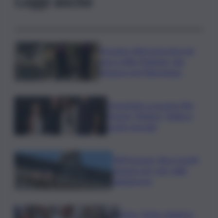
Leggi anche
Bruciano rifiuti pericolosi nel
parco delle Madonie, due
denunce nel Palermitano
Presentato a Locarno film
Totorici “Ketticé”, Bellucci
ospite speciale
Tuffi Europei, Elisa Cosetti
argento nel ‘volo’ dalla
piattaforma
Calco, l’Inter chiude la