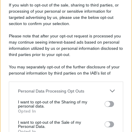
Iscriviti alla nostra Newsletter
If you wish to opt-out of the sale, sharing to third parties, or
Iscriviti alla nostra newsletter per non perdere le ultime
processing of your personal or sensitive information for
novità
targeted advertising by us, please use the below opt-out
section to confirm your selection.
Iscriviti Ora
Please note that after your opt-out request is processed you
may continue seeing interest-based ads based on personal
information utilized by us or personal information disclosed to
third parties prior to your opt-out.
You may separately opt-out of the further disclosure of your
personal information by third parties on the IAB’s list of
© 2026 | Ediservice s.r.l. 95126 Catania – Via Principe
downstream participants.
Nicola, 22 – P.IVA: 01153210875 – Cciaa Catania n.
Personal Data Processing Opt Outs
This information may also be disclosed by us to third parties
01153210875 – Quotidiano di Sicilia usufruisce dei
on the IAB’s List of Downstream Participants that may further
contributi di cui al D.lgs n. 70/2017
I want to opt-out of the Sharing of my
disclose it to other third parties.
personal data.
Opted In
I want to opt-out of the Sale of my
Personal Data.
Chi Siamo
Opted In