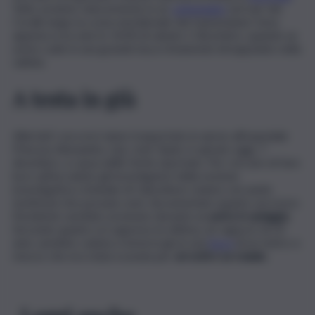
Tutto avviene velocemente in un
campeggio
nel mar dei
Coralli, lungo la costa meridionale del Queensland. Sono
appena scoccate le 14:00 di sabato 2 dicembre, quando un
uomo cade in una grande buca rimanendo intrappolato nella
sabbia.
A testa in giù
Allertati i soccorsi viene trasportato in aereo all’ospedale
Princess Alexandra. Quì, Josh Taylor è spirato oggi, 7
dicembre, a causa delle ferite riportate. Per cercare di fare
luce sull’accaduto gli investigatori della sezione
investigativa criminale di Caboolture stanno cercando
testimoni che possano aver documentato quanto successo:
l’incidente sarebbe avvenuto durante un
party in spiaggia.
Secondo quanto si è appreso la vittima, un ragazzo di 23
anni, sarebbe caduta a testa in giù in una
buca
di un metro e
mezzo che era stata scavata per
arrostire un maiale.