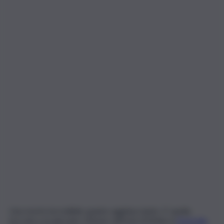
Una morte incredibile quanto agghiacciante. E’ quella
toccata a un giovane 23enne sull’isola di Bribie in
Australia
.