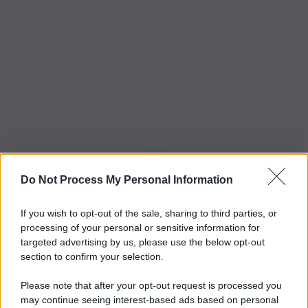
Do Not Process My Personal Information
Iscriviti alla nostra Newsletter
If you wish to opt-out of the sale, sharing to third parties, or
Iscriviti alla nostra newsletter per non perdere le ultime
processing of your personal or sensitive information for
novità
targeted advertising by us, please use the below opt-out
section to confirm your selection.
Iscriviti Ora
Please note that after your opt-out request is processed you
may continue seeing interest-based ads based on personal