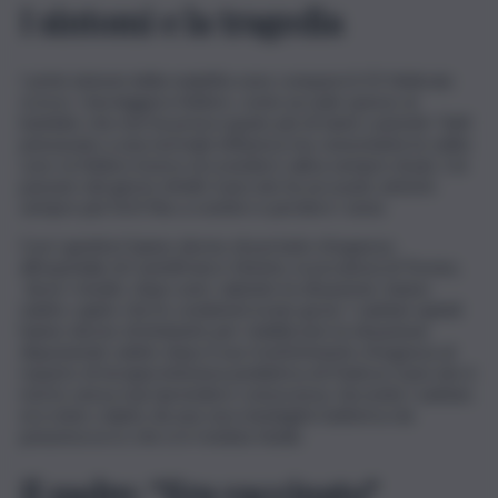
I sintomi e la tragedia
I primi sintomi della malattia sono comparsi il 25 febbraio
scorso. Una leggera febbre, come accade spesso ai
bambini, che non ha preoccupato più di tanto i parenti. Tutti
pensavano a una normale influenza ma, nonostante le solite
cure, la febbre invece di scendere saliva sempre di più. Col
passare dei giorni, infatti, il piccolo ha accusato sintomi
sempre più forti fino a svenire e perdere i sensi.
Così i genitori hanno deciso di portarlo d’urgenza
all’ospedale di Castelfranco Veneto, in provincia di Treviso,
dove i medici, dopo aver valutato la situazione, hanno
subito capito che le condizioni erano gravi. I sanitari quindi
hanno deciso di intubarlo per stabilizzare la situazione
disponendo subito dopo il suo trasferimento d’urgenza al
reparto di terapia intensiva pediatrica di Padova. il piccolo è
morto senza mai riprendere conoscenza. Secondo i sanitari,
era stato colpito da una rara meningite batterica da
pneumococco che si è rivelata fatale.
Il padre: “Era vaccinato”