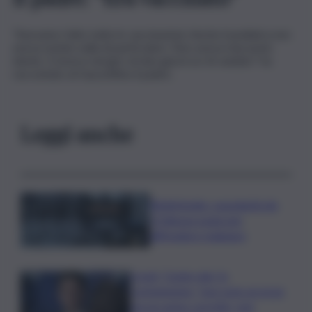
“Avevamo fatto tutte le vaccinazioni. Anche il pediatra non
aveva notato nulla di particolare. Non aveva mai avuto
niente. E invece nel giro di due giorni se n’è andato” ha
raccontato al Gazzettino il padre.
Leggi anche
Bitdefender: popolarità de
L’Odissea usata per
diffondere malware
Covid, ‘Conte-day’ in
commissione: “non sono un eroe
ma un uomo corretto, non