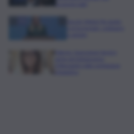
troverete nulla”
Guccini, Meloni: l’ho amato
e mi ha formato, continuerò
a cantarlo
Palermo, l’operazione Varchi è
anche nel Sottogoverno:
D’Alessandro nella commissione
Urbanistica