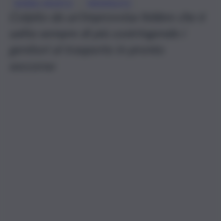
, 
BIMBO MORTO
MENINGITE
Colpito da un’improvvisa febbre che è
salita sempre di più costringendo i
genitori al trasporto in pronto
soccorso