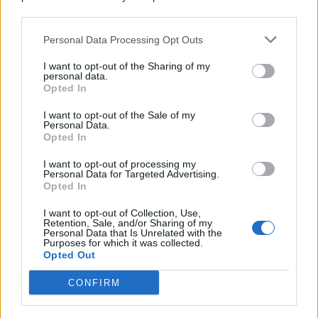
© 2026 | Ediservice s.r.l. 95126 Catania – Via Principe
downstream participants.
Nicola, 22 – P.IVA: 01153210875 – Cciaa Catania n.
Personal Data Processing Opt Outs
This information may also be disclosed by us to third parties
01153210875 – Quotidiano di Sicilia usufruisce dei
on the IAB’s List of Downstream Participants that may further
contributi di cui al D.lgs n. 70/2017
I want to opt-out of the Sharing of my
disclose it to other third parties.
personal data.
Opted In
I want to opt-out of the Sale of my
Personal Data.
Chi Siamo
Opted In
Fondazione Etica e Valori Marilù Tregua
Fondatore Carlo Alberto Tregua
Lavora con noi
I want to opt-out of processing my
Personal Data for Targeted Advertising.
Gerenza
Opted In
I want to opt-out of Collection, Use,
Retention, Sale, and/or Sharing of my
Personal Data that Is Unrelated with the
Purposes for which it was collected.
Opted Out
Scarica l’app
CONFIRM
Privacy Policy
Preferenze Privacy