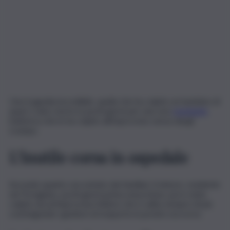
Una tragedia incredibile, quella che ha colpito un bambino di
quasi 2 anni, morto in pochi giorni per una rara
meningite
batterica che lo ha colpito all’improvviso senza dargli
scampo.
L’inutile corsa in ospedale
Secondo quanto raccontato dai familiari, il minore, residente
nel Trevigiano, pochi giorni prima stava bene, poi è stato
colpito da un’improvvisa febbre che è salita sempre di più
costringendo i genitori al trasporto in pronto soccorso.