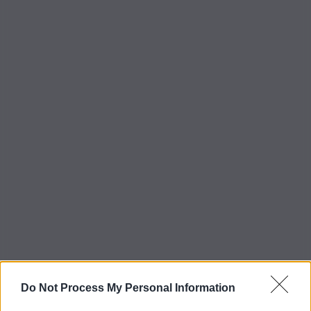
Do Not Process My Personal Information