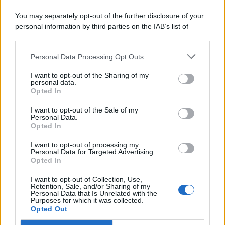
You may separately opt-out of the further disclosure of your
personal information by third parties on the IAB’s list of
© 2026 | Ediservice s.r.l. 95126 Catania – Via Principe
downstream participants.
Nicola, 22 – P.IVA: 01153210875 – Cciaa Catania n.
Personal Data Processing Opt Outs
This information may also be disclosed by us to third parties
01153210875 – Quotidiano di Sicilia usufruisce dei
on the IAB’s List of Downstream Participants that may further
contributi di cui al D.lgs n. 70/2017
I want to opt-out of the Sharing of my
disclose it to other third parties.
personal data.
Opted In
I want to opt-out of the Sale of my
Personal Data.
Chi Siamo
Opted In
Fondazione Etica e Valori Marilù Tregua
Fondatore Carlo Alberto Tregua
Lavora con noi
I want to opt-out of processing my
Personal Data for Targeted Advertising.
Gerenza
Opted In
I want to opt-out of Collection, Use,
Retention, Sale, and/or Sharing of my
Personal Data that Is Unrelated with the
Purposes for which it was collected.
Opted Out
Scarica l’app