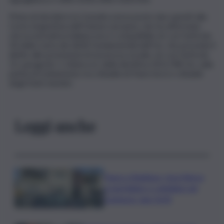
Prima di decidere la Consulta aveva posto due quesiti alla
Corte di giustizia dell’Unione europea, che ha affermato
che la normativa italiana non è compatibile né con l’articolo
34 della Carta dei diritti fondamentali dell’Ue, che prevede il
diritto alle prestazioni di sicurezza sociale, né con l’articolo
12, paragrafo 1, lettera e), della direttiva 2011/98/Ue, sulla
parità di trattamento tra cittadini di Paesi terzi e cittadini
degli Stati membri.
Leggi anche
Paura a Raddusa, rissa finisce
a martellate e coltellate nel
Catanese: due feriti