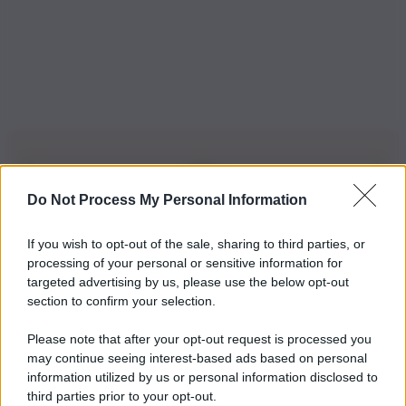
Do Not Process My Personal Information
Iscriviti alla nostra Newsletter
If you wish to opt-out of the sale, sharing to third parties, or
Iscriviti alla nostra newsletter per non perdere le ultime
processing of your personal or sensitive information for
novità
targeted advertising by us, please use the below opt-out
section to confirm your selection.
Iscriviti Ora
Please note that after your opt-out request is processed you
may continue seeing interest-based ads based on personal
information utilized by us or personal information disclosed to
third parties prior to your opt-out.