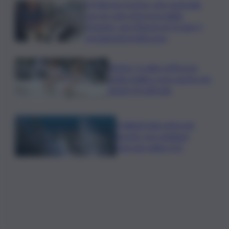
A Palermo il primo volo nazionale
con un cane di grossa taglia:
Geppino, uno Sharpei di 13 anni, il
protagonista indiscusso
Meteo, il caldo soffoca la
Sicilia: bollino rosso anche per
lunedì 10 sull’Isola
Il digital twin entra nei
boschi: così cambia il
mercato della CO2