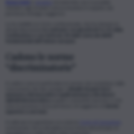
Bonus bebè
e
assegno
di maternità, non è possibile
chiedere agli stranieri extracomunitari il requisito del
permesso di lungo soggiorno.
Lo ha stabilito la Corte costituzionale, che ha ritenuto le
attuali disposizioni
in contrasto con gli articoli 3 e 31 della
Costituzione e con l’articolo 34 della Carta dei diritti
fondamentali dell’Unione europea
.
Cadono le norme
“discriminatorie”
A cadere sono in particolare le norme che escludono dalla
concessione dei due assegni i
cittadini di paesi terzi
ammessi a fini lavorativi e quelli ammessi a fini diversi
dall’attività lavorativa
ai quali è consentito lavorare e che
sono in possesso di un permesso di soggiorno di
durata
superiore a sei mesi.
A sollevare la questione era stata la
Corte di Cassazione
,
sostenendo che la disciplina fosse lesiva del principio di
eguaglianza e della tutela della maternità.