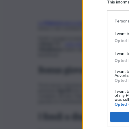
This informa
Participants
Persona
La
Manovra
approvata nei giorni scorsi dal
Pa
bonus e dei contributi economici che i Governi
I want t
Molti sostegni economici introdotti nei mesi 
Opted 
il
Bonus TV
–
sono stati tagliati dal nuovo ese
Cittadinanza
, hanno subito una profonda resta
I want t
beneficiari.
Opted 
Bonus giovani, le due 
I want 
Advertis
Opted 
Tra le nuove soluzioni pensate dal
Governo Me
pensione
App18
(che resterà comunque attiva 
I want t
compiuto 18 anni, Palazzo Chigi ha inserito i
of my P
was col
passato in Commissione Bilancio due nuove m
Opted 
I fondi a disposizione