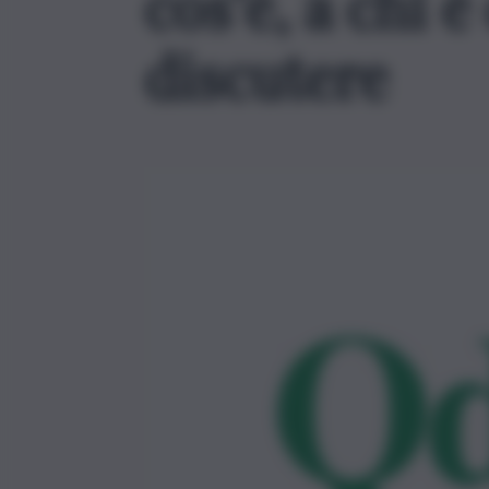
cos’è, a chi è
discutere