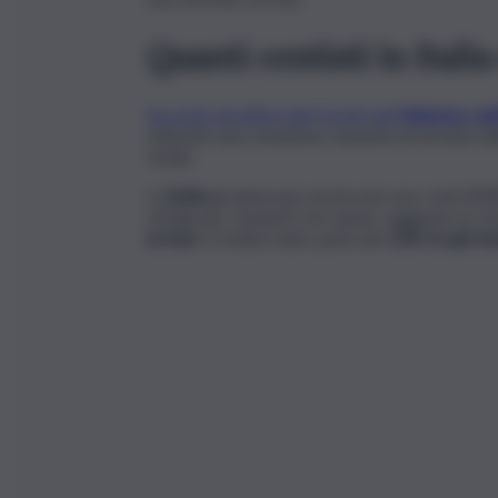
Quanti centisti in Italia 
Secondo gli ultimi dati forniti dal
Ministero del
ottenuto una votazione massima al termine de
totale.
In
Sicilia
gli alunni più meritevoli sono stati
2.1
d’Italia per studenti che hanno raggiunto la v
la lode
, in Sicilia il dato parla del
12% tra gli st