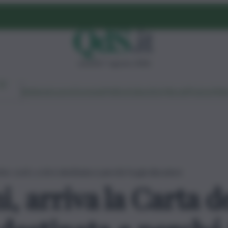
venerdì 7 agosto 2026
Ambiente
Lavoro
Economia
Politica
Cultura
Dai Mercati
Podcast
Vid
ito: cos’è, a chi è destinata e perché fa già discutere
, arriva la Carta d