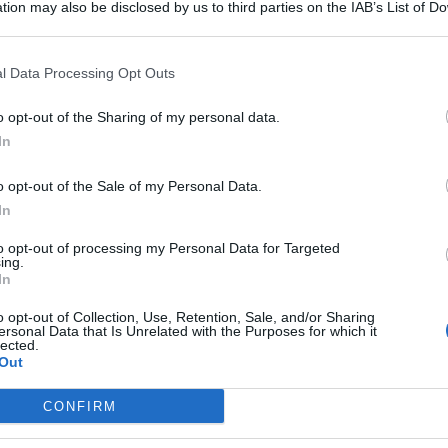
tion may also be disclosed by us to third parties on the IAB’s List of 
 that may further disclose it to other third parties.
l Data Processing Opt Outs
rlamento
ha letteralmente rivoluzionato la “mappa” dei
 Conte e Draghi avevano destinato ai cittadini.
o opt-out of the Sharing of my personal data.
precedenti – come il
Superbonus 110%
, il
Bonus Facciate
e
In
cutivo
che si è insediato in autunno. Altri, come il
Reddito di
urazione modificando importi o la cerchia dei potenziali
o opt-out of the Sale of my Personal Data.
In
nuove Carte del Governo
to opt-out of processing my Personal Data for Targeted
ing.
In
loni
vi sono anche quelle destinate ai giovani. Mandata in
per tutto il 2023, il bonus dedicato ai ragazzi che hanno
o opt-out of Collection, Use, Retention, Sale, and/or Sharing
n Legge di Bilancio, attraverso un apposito emendamento
ersonal Data that Is Unrelated with the Purposes for which it
lected.
isure:
Carta Cultura Giovani
e
Carta del Merito
.
Out
CONFIRM