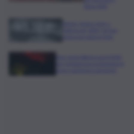
Roma 1960
Racket, droga e furti: a
Palermo gli “affari” di Cosa
nostra non vanno in ferie
Etna, torna l’allerta rossa VONA
per Fontanarossa: la situazione di
arrivi e partenze in aeroporto