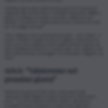
“Abbiamo già avviato delle interlocuzioni con l’assessore
regionale alle Infrastrutture e Mobilità, Alessandro
Aricò
, e
aperto un dialogo in maniera da poter collaborare per
definire i termini per l’applicazione di uno schema di sconti
per chi viaggia via mare”
“Non vogliamo avere particolari incentivi, – dice Catani – il
nostro compito è quello di dare le migliori connessioni via
mare, però non vogliamo essere disincentivati rispetto ad
altre modalità di trasporto. In particolare, non vogliamo che
siano disincentivati i passeggeri che intendono viaggiare via
mare”
Aricò: “Valuteremo nei
prossimi giorni”
Richiesta da parte di GNV che è stata aperta alla
valutazioni dalla Regione tramite l’assessore Alessandro
Aricò: “Con il Presidente Schifani stiamo valutando la
possibilità di interconnettere a livello interregionale i