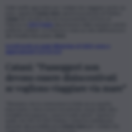
Delle tariffe agevolate per i siciliani che viaggiano anche via
mare, quindi un
bonus nave
: questa la proposta di Matteo
Catani
, AD di GNV che ieri ha presentato al Porto di
Palermo la
GNV Polaris
alla presenze delle massima cariche
politiche siciliane. La richiesta è stata accolta dell’Assessore
alla Mobilità Alessandro
Aricò
.
Iscriviti gratis al canale WhatsApp di QdS.it, news e
aggiornamenti CLICCA QUI
Catani: “Passeggeri non
devono essere disincentivati
se vogliono viaggiare via mare”
“Riteniamo che la connessione in Sicilia sia un aspetto
importante e deve essere incentivata, al pari delle altre
modalità di trasporto, come le tratte aeree”. Questo è
quello che l’AD di GNV Matteo Catani ha sottolineato,
aprendo alla possibilità di un
bonus nave
per i siciliani che
vogliono ritornare in Sicilia via mare.