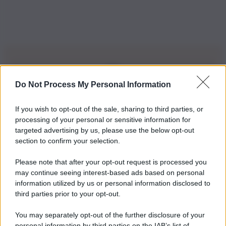
Do Not Process My Personal Information
Iscriviti alla nostra Newsletter
If you wish to opt-out of the sale, sharing to third parties, or
Iscriviti alla nostra newsletter per non perdere le ultime
processing of your personal or sensitive information for
novità
targeted advertising by us, please use the below opt-out
section to confirm your selection.
Iscriviti Ora
Please note that after your opt-out request is processed you
may continue seeing interest-based ads based on personal
information utilized by us or personal information disclosed to
third parties prior to your opt-out.
You may separately opt-out of the further disclosure of your
personal information by third parties on the IAB’s list of