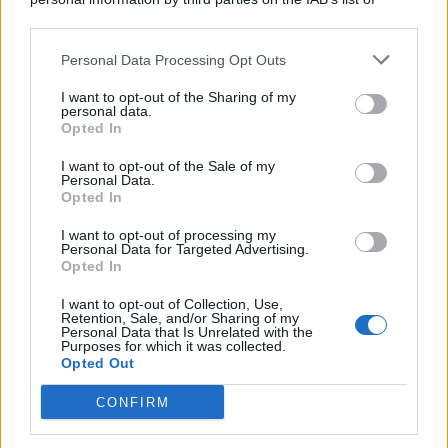
© 2026 | Ediservice s.r.l. 95126 Catania – Via Principe
downstream participants.
Nicola, 22 – P.IVA: 01153210875 – Cciaa Catania n.
Personal Data Processing Opt Outs
This information may also be disclosed by us to third parties
01153210875 – Quotidiano di Sicilia usufruisce dei
on the IAB’s List of Downstream Participants that may further
contributi di cui al D.lgs n. 70/2017
I want to opt-out of the Sharing of my
disclose it to other third parties.
personal data.
Opted In
I want to opt-out of the Sale of my
Personal Data.
Chi Siamo
Opted In
Fondazione Etica e Valori Marilù Tregua
Fondatore Carlo Alberto Tregua
Lavora con noi
I want to opt-out of processing my
Personal Data for Targeted Advertising.
Gerenza
Opted In
I want to opt-out of Collection, Use,
Retention, Sale, and/or Sharing of my
Personal Data that Is Unrelated with the
Purposes for which it was collected.
Opted Out
Scarica l’app
CONFIRM
Privacy Policy
Preferenze Privacy