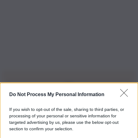
Do Not Process My Personal Information
Iscriviti alla nostra Newsletter
If you wish to opt-out of the sale, sharing to third parties, or
Iscriviti alla nostra newsletter per non perdere le ultime
processing of your personal or sensitive information for
novità
targeted advertising by us, please use the below opt-out
section to confirm your selection.
Iscriviti Ora