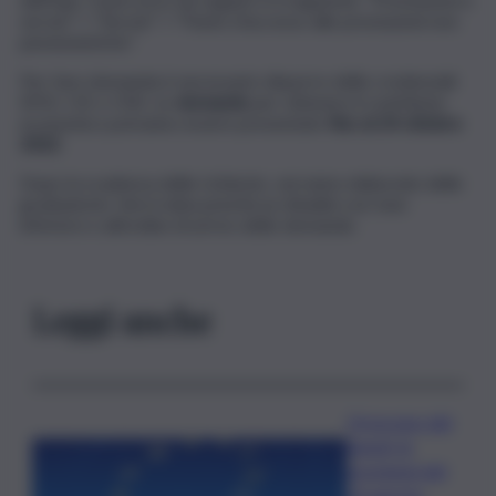
servizi” > “Servizi” > “Punto d’accesso alle prestazioni non
pensionistiche”.
Per fare domanda è necessario disporre delle credenziali
SPID, CIE o CNS. Le
domande
per ottenere il contributo
economico potranno essere presentate
fino al 24 ottobre
2022
.
Dopo la scadenza delle richieste, verranno elaborate delle
graduatorie. Verrà data priorità ai cittadini con Isee
inferiore e all’ordine di arrivo delle domande.
Leggi anche
Oroscopo del
lunedì, le
previsioni del
10 agosto