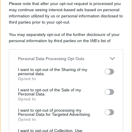
Please note that after your opt-out request is processed you
may continue seeing interest-based ads based on personal
information utilized by us or personal information disclosed to
third parties prior to your opt-out.
You may separately opt-out of the further disclosure of your
personal information by third parties on the IAB’s list of
© 2026 | Ediservice s.r.l. 95126 Catania – Via Principe
downstream participants.
Nicola, 22 – P.IVA: 01153210875 – Cciaa Catania n.
Personal Data Processing Opt Outs
This information may also be disclosed by us to third parties
01153210875 – Quotidiano di Sicilia usufruisce dei
on the IAB’s List of Downstream Participants that may further
contributi di cui al D.lgs n. 70/2017
I want to opt-out of the Sharing of my
disclose it to other third parties.
personal data.
Opted In
I want to opt-out of the Sale of my
Personal Data.
Chi Siamo
Opted In
Fondazione Etica e Valori Marilù Tregua
Fondatore Carlo Alberto Tregua
Lavora con noi
I want to opt-out of processing my
Personal Data for Targeted Advertising.
Gerenza
Opted In
I want to opt-out of Collection, Use,