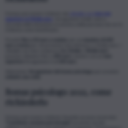
Il bonus può essere richiesto dai
cittadini con
Isee non
superiore ai 50mila euro
. L’erogazione totale varia a
seconda della situazione economica della persona che ne fa
richiesta come beneficiario.
Previsti
fino a 50 euro a seduta
, per un
massimo di 600
euro a testa
per chi presenta Isee inferiore a 15mila euro. I
cittadini con Isee compreso
tra 15mila
e
30mila euro
possono ottenere fino a
400 euro
, mentre con un
Isee
superiore
l’erogazione è di
200 euro
.
Attenzione:
l’erogazione del bonus psicologo
può avvenire
soltanto una volta
.
Bonus psicologo 2022, come
richiederlo
Il bonus può essere richiesto facendo accesso al servizio
“Contributo sessioni psicoterapia”
presente sul sito
dell’Inps. Il percorso da seguire è il seguente: “Prestazioni e