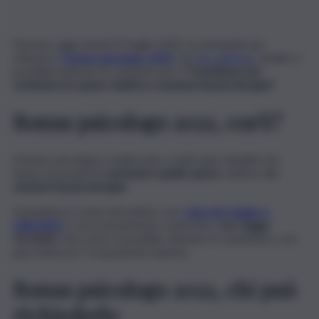
Partono oggi, lunedì 25 luglio 2022, le domande per
ottenere
il
bonus psicologo 2022
. Sul
sito dell’Inps
, infatti, è
possibile inoltrare le richieste per il
“Contributo per
sostenere le spese relative a sessioni di psicoterapia”
.
Bonus psicologo 2022, cos’è?
Il bonus psicologo è indirizzato a tutti quei cittadini che
hanno necessità di
sostenere quelle spese
relative alle
sessioni di psicoterapia
.
Il beneficio è stato introdotto con
il
decreto-legge n.
228/2021
e successivamente convertito dalle
legge
15/2022
. Ma come è possibile ottenere il contributo e chi
può rientrarvi? Scopriamolo insieme.
Bonus psicologo 2022, chi può
richiederlo