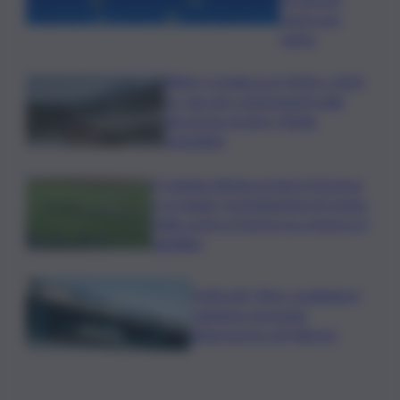
segno per
segno
Rifiuti, in Sicilia tra il 2024 e 2025
un calo dei conferimenti nelle
discariche di oltre 50mila
tonnellate
Il Catania elimina ai rigori il Vicenza
e si regala i trentaduesimi di Coppa
Italia contro il Parma: la cronaca e il
tabellino
Truffa del “finto carabiniere”,
catanese arrestato
all’aeroporto di Palermo