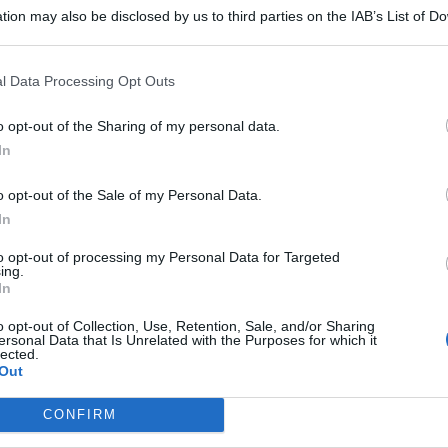
Breve
tion may also be disclosed by us to third parties on the IAB’s List of 
 that may further disclose it to other third parties.
La nona edizione di AlturEstival,
dal 21 agosto al 21 settembre
l Data Processing Opt Outs
tra i monti di Palermo e delle
o opt-out of the Sharing of my personal data.
Madonie
In
14 Agosto 2025
o opt-out of the Sale of my Personal Data.
In
Breve
Ordinanza anti falò a Castellammare,
to opt-out of processing my Personal Data for Targeted
ing.
vietato trasportare legna
In
o opt-out of Collection, Use, Retention, Sale, and/or Sharing
13 Agosto 2025
ersonal Data that Is Unrelated with the Purposes for which it
lected.
Out
Breve
CONFIRM
Castelbuono Jazz