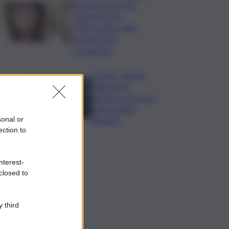
Varchi è anche nel
Sottogoverno:
D’Alessandro nella
commissione
Urbanistica
Cefpas, Sabrina
Cillia nuova
direttrice: arriva la
nomina della
sonal or
Regione
ection to
nterest-
closed to
 third