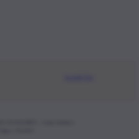
Iscriviti Ora
.IVA: 01153210875 – Cciaa Catania n.
 D.lgs n. 70/2017