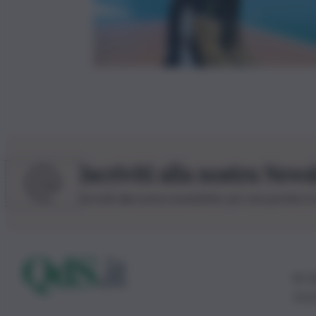
Iscriviti alla nostra News
Iscriviti alla nostra newsletter per non perdere 
© 20
0115