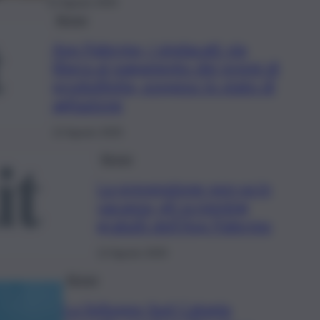
12 Agosto 2025
Breve
Asp Palermo, i sindacati: via
libera al pagamento dei premi di
produttività, sospeso lo stato di
agitazione
12 Agosto 2025
Breve
La prevenzione non va in
vacanza, gli screening
gratuiti dell’Asp Palermo
12 Agosto 2025
Breve
La Sviluppo Sud Catania