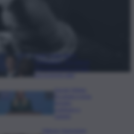
ggi anche
Covid, ‘Conte-day’ in
commissione: “non sono un
eroe ma un uomo corretto,
non troverete nulla”
Guccini, Meloni:
l’ho amato e mi ha
formato,
continuerò a
cantarlo
Palermo, l’operazione