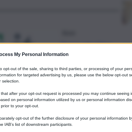
Breve
Nuova rete idrica,
disagi a Palermo:
ocess My Personal Information
ecco dove
to opt-out of the sale, sharing to third parties, or processing of your per
14 Agosto 2025
formation for targeted advertising by us, please use the below opt-out s
 selection.
Breve
 that after your opt-out request is processed you may continue seeing i
Asp di Palermo, via a
ased on personal information utilized by us or personal information dis
10 nuovi punti di
 prior to your opt-out.
prelievo in provincia
rately opt-out of the further disclosure of your personal information by
he IAB’s list of downstream participants.
14 Agosto 2025