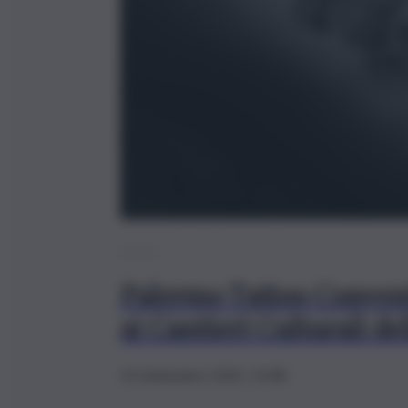
Breve
Palermo Tattoo Conventi
ai Cantieri Culturali del
25 Settembre 2025, 15:48