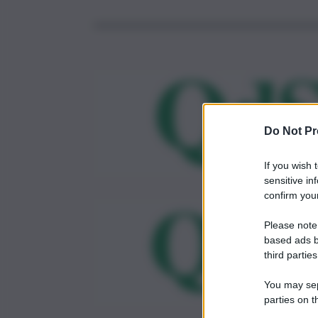
Do Not Pr
If you wish 
sensitive in
confirm your
Please note
based ads b
third parties
You may sepa
parties on t