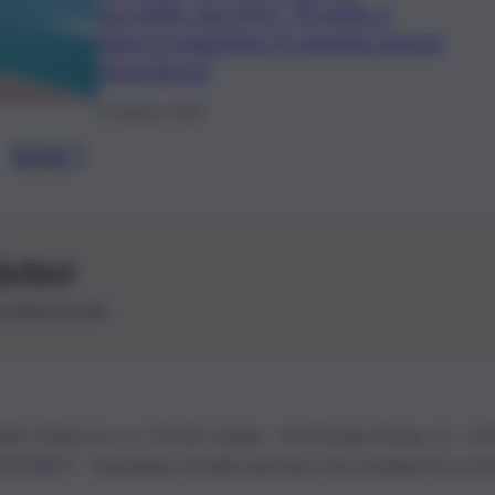
accoglie Jan Feri: “Pronto a
dare il massimo in questa nuova
avventura”
11 Agosto 2025
1
2
3
4
…
letter
le ultime novità
26 | Ediservice s.r.l. 95126 Catania – Via Principe Nicola, 22 – P
3210875 – Quotidiano di Sicilia usufruisce dei contributi di cui al