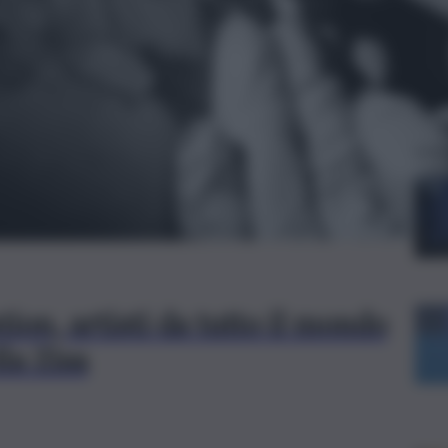
Le
on, artisti da tutto il mondo
la Zisa