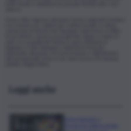
molto tempo e dal generoso principe Stefano altre cose
otterrà”.
Presso l’altro ingresso del paese furono realizzati il fondaco
e la conceria con i salatori per trattare le pelli. La chiesa
consacrata al Patrono San Giuseppe risale invece al 1804.
Al suo interno conserva un pregevole organo e statue di
santi, tra cui quella del Patriarca, opera attribuita al
Bagnasco. A San Giuseppe è dedicata la festa più
importante del paese con la processione e l’allestimento
del monumentale artaru in suo onore presso l’ex lavatoio
pubblico Regina Elena.
Leggi anche
Intesa Sanpaolo: a
Ferragosto Gallerie d’Italia