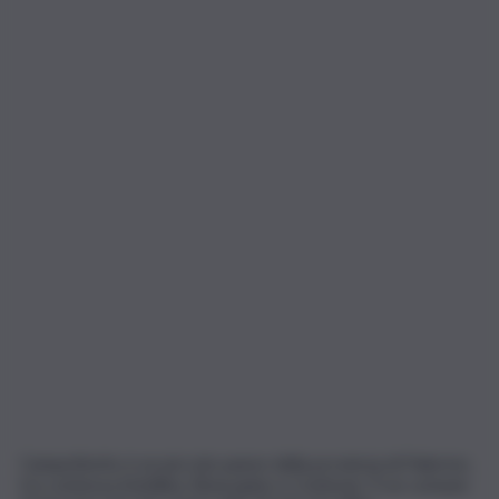
Campofiorito è un piccolo paese della provincia di Palermo,
tra contessa Entellina, Bisacquino e Corleone. È un comune