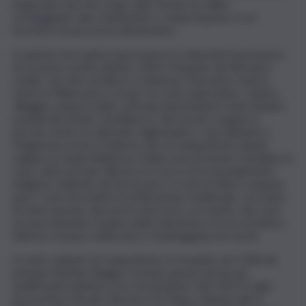
di giovane età che sorge sullo sfondo di colline
verdeggianti, ulivi, mandorleti e campi di grano, in un
territorio di una storia antichissima.
In queste terre già in epoca greca è attestata la presenza
di un primo nucleo abitato. Sotto il dominio dei Romani il
casale, che sino ad allora si chiamava Thuryrium, mutò il
nome in Villanovam e ricoprì un ruolo importante. L’antico
villaggio sorgeva nella contrada denominata Conte Ranieri,
ai piedi del monte Castellaccio. Nei secoli a seguire il
piccolo centro fu distrutto dagli Arabi e i suoi abitanti si
rifugiarono presso l’odierno sito di Campofiorito dando
origine al casale Bellanova. Nella zona di monte Castellaccio
sono state portate alla luce le tracce di un insediamento
indigeno risalente ad età arcaica. In cima al rilievo sorgono
pure i resti di un’antica fortificazione medievale, con tanto
di cinta muraria, due porte d’accesso, un mastio, due torri
ed una chiesetta. A piano delle Giumente si trova un’antica
fattoria romana, riutilizzata e rimaneggiata nei secoli.
Il centro abitato di Campofiorito fu fondato nel 1768 dal
principe Stefano Reggio-Gravina, grazie ad uno jus
aedificandi risalente a tre secoli prima. Nel 1452 il regio
procuratore fiscale Giacomo De Playa, ottenne dal re