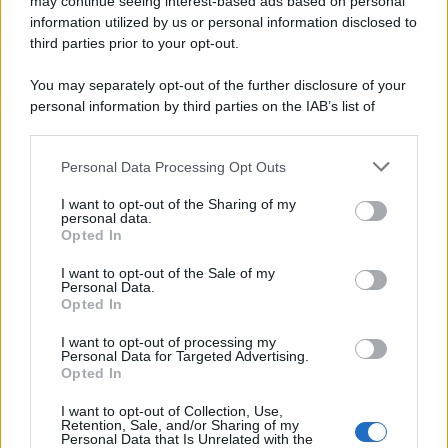
may continue seeing interest-based ads based on personal
information utilized by us or personal information disclosed to
third parties prior to your opt-out.
You may separately opt-out of the further disclosure of your
personal information by third parties on the IAB’s list of
© 2026 | Ediservice s.r.l. 95126 Catania – Via Principe
downstream participants.
Nicola, 22 – P.IVA: 01153210875 – Cciaa Catania n.
Personal Data Processing Opt Outs
This information may also be disclosed by us to third parties
01153210875 – Quotidiano di Sicilia usufruisce dei
on the IAB’s List of Downstream Participants that may further
contributi di cui al D.lgs n. 70/2017
I want to opt-out of the Sharing of my
disclose it to other third parties.
personal data.
Opted In
I want to opt-out of the Sale of my
Personal Data.
Chi Siamo
Opted In
Fondazione Etica e Valori Marilù Tregua
Fondatore Carlo Alberto Tregua
Lavora con noi
I want to opt-out of processing my
Personal Data for Targeted Advertising.
Gerenza
Opted In
I want to opt-out of Collection, Use,
Retention, Sale, and/or Sharing of my
Personal Data that Is Unrelated with the