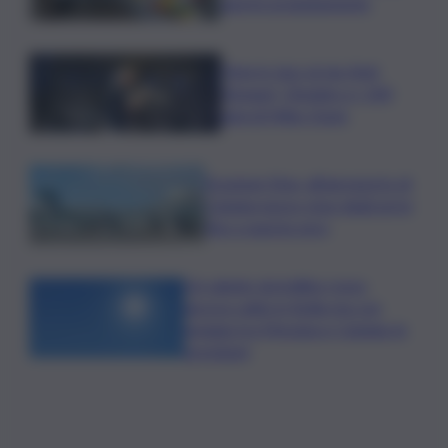
aperte gratuitamente
Time in Jazz al via: Amii
Stewart, Diodato e i 100
anni di Miles Davis
Eruzione Etna, all’aeroporto di
Catania nuovo stop degli arrivi
fino a questa sera
Un sabato da bollino rosso,
ancora caldo in Sicilia ma con
pioggia tra Messina e Catania: le
previsioni