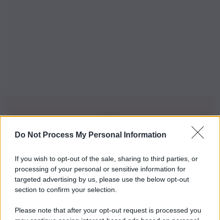
Do Not Process My Personal Information
Iscriviti alla nostra Newsletter
If you wish to opt-out of the sale, sharing to third parties, or
Iscriviti alla nostra newsletter per non perdere le ultime
processing of your personal or sensitive information for
novità
targeted advertising by us, please use the below opt-out
section to confirm your selection.
Iscriviti Ora
Please note that after your opt-out request is processed you