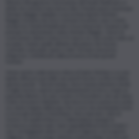
Alfonso d’Aragona la concessione del feudo Batticani e il
diritto di costruirvi una nuova città. Il feudo passò al principe
Stefano Reggio-Saladino e poi al di lui nipote Stefano
Reggio-Gravina che fece costruire le prime case a metà
strada tra i feudi di Batticani e Scorciavacche. Il paese dal
principe fu denominato Santo Stefano Reggio. I lavori di
costruzione ebbero inizio il 21 marzo, le case erano tutte ad
un piano, tranne quelle all’inizio del paese che furono
costruite a più piani, quasi a voler formare una porta
d’ingresso, sottolineata dalla presenza di due grandi
fontane.
Venne anche realizzata la chiesa di Santo Stefano e su una
lapide affissa in una delle sue pareti furono scritte in latino
queste parole: “Già da tempo, dove l’avena diveniva sterile
e loglio nocivo copriva spontaneamente la terra, sorge un
paesetto illustre, di case curate e il forestiere che qui viene,
è lieto di essere l’abitante. Qui dove la terra prima era arida,
ora viene irrigata dall’acqua che scorre da una limpida fonte
e ricrea gli uomini e il bestiame. Non mancano i doni di
Cerere, ne quelli di Bacco e l’abbondanza sparge la
ricchezza a piene mani. Quei suppellettili preziosi ornano i
sacri verdeggianti altari e si adora il Signore con la giusta
religione. Questo luogo ottenne molti privilegi, ma non per