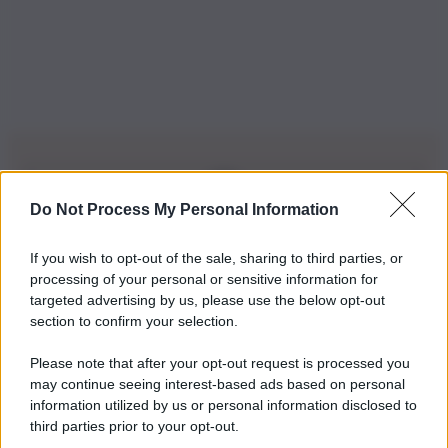
Do Not Process My Personal Information
Iscriviti alla nostra Newsletter
If you wish to opt-out of the sale, sharing to third parties, or
Iscriviti alla nostra newsletter per non perdere le ultime
processing of your personal or sensitive information for
novità
targeted advertising by us, please use the below opt-out
section to confirm your selection.
Iscriviti Ora
Please note that after your opt-out request is processed you
may continue seeing interest-based ads based on personal
information utilized by us or personal information disclosed to
third parties prior to your opt-out.