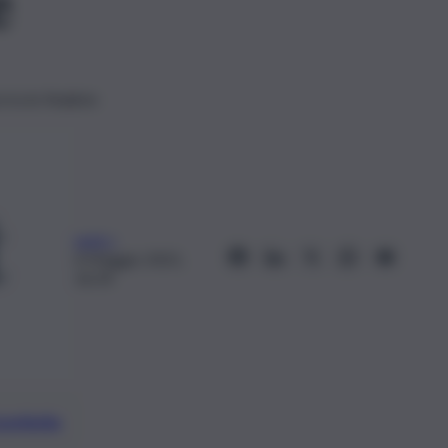
e
web-j
4 Maggio 2021,
16:24
preferite