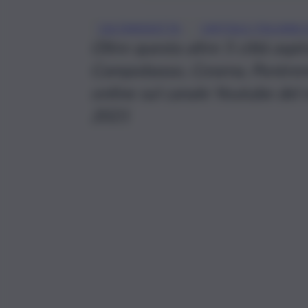
, 
CALTANISSETTA
CAPITALE ITALIANA
Oltre questa altre 5 città aspir
Campobasso, Cesena, Pontremol
online sul canale Youtube del 
2021