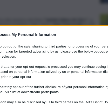
 la città vincitrice del titolo
‘Capitale italiana del Libro’
“. La
icherà al ministro della Cultura,
Dario Franceschini
, la città
ocess My Personal Information
itolo:
Ariano Irpino, Caltanissetta, Campobasso, Cesena,
 riceverà dal ministero della cultura, tramite il Centro per il
a euro
per la realizzazione del progetto. La Capitale italiana
to opt-out of the sale, sharing to third parties, or processing of your per
hini nel
2020
, ai sensi della legge
13
febbraio
2020
, n. 15
formation for targeted advertising by us, please use the below opt-out s
 selection.
 dal
Cdm
, su proposta del ministro della Cultura, al comune
 that after your opt-out request is processed you may continue seeing i
più colpiti dalla epidemia da Covid-19 che nei mesi più duri
ased on personal information utilized by us or personal information dis
compiuta attraverso i canali social dell’amministrazione,
 prior to your opt-out.
. La cerimonia sarà trasmessa online sul canale
Youtube
del
rately opt-out of the further disclosure of your personal information by
he IAB’s list of downstream participants.
tion may also be disclosed by us to third parties on the IAB’s List of 
 that may further disclose it to other third parties.