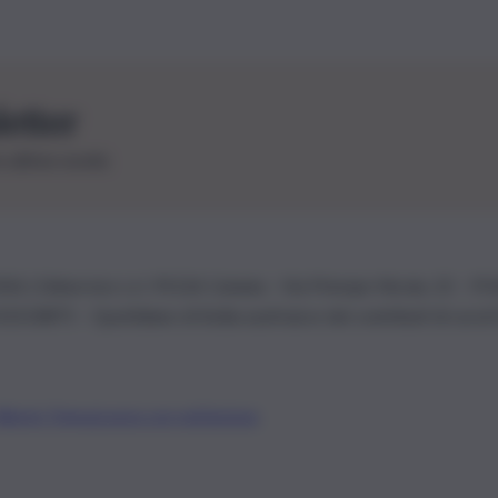
letter
le ultime novità
26 | Ediservice s.r.l. 95126 Catania – Via Principe Nicola, 22 – P
3210875 – Quotidiano di Sicilia usufruisce dei contributi di cui al
Alberto Tregua
Lavora con noi
Gerenza