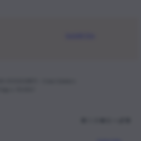
Iscriviti Ora
.IVA: 01153210875 – Cciaa Catania n.
 D.lgs n. 70/2017
Scarica l’app