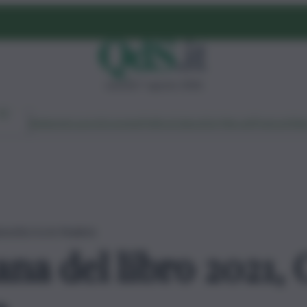
venerdì 7 agosto 2026
Ambiente
Lavoro
Economia
Politica
Cultura
Dai Mercati
Podcast
Vid
ssetta tra le finaliste
ana del libro 2021, 