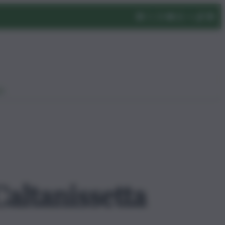
eo
Caltanissetta