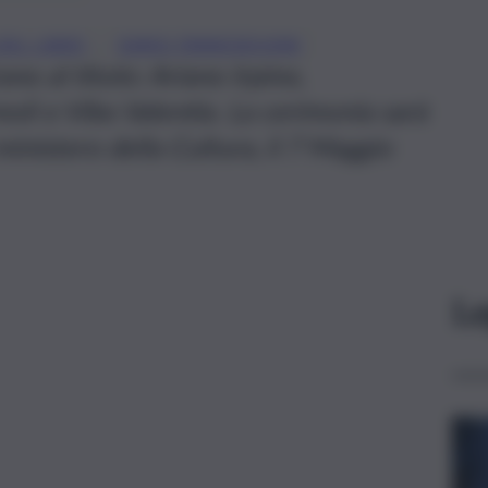
, 
 DEL LIBRO
DARIO FRANCESCHINI
ano al titolo: Ariano Irpino,
i e Vibo Valentia. La cerimonia sarà
ministero della Cultura, il 7 Maggio
Le