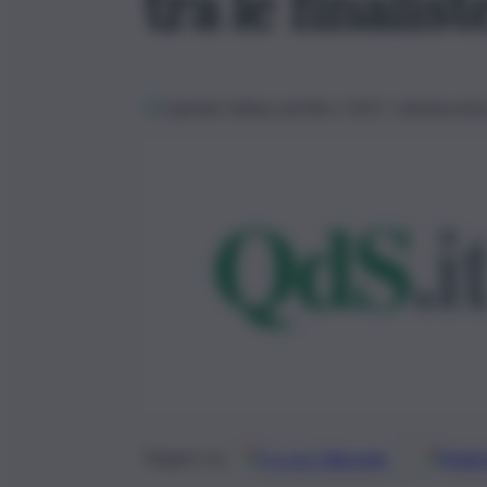
tra le finalist
Google
Discover
Fonti 
Seguici su