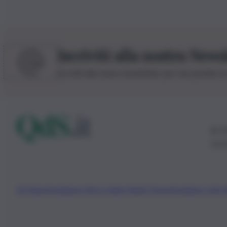
Iscriviti alla nostra News
Iscriviti alla nostra newsletter per non perdere 
© 20
0115
Chi Siamo
Fondazione Etica e Valori Marilù Tregua
Fondatore Carlo 