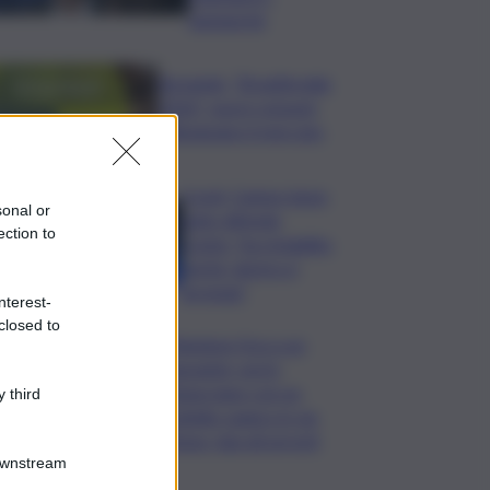
Santanchè
Bevande, “BrauBeviale
2026”: nuovi consumi
ridisegnano il mercato
Covid, Campo largo
sonal or
unito difende
ection to
Conte: “ha ristabilito
verità, destra si
arrenda”
nterest-
closed to
Chiedono l’ora a un
passante, poi lo
minacciano con un
 third
coltello: panico in via
Etnea, due gli arresti
Downstream