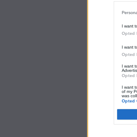
Persona
I want t
Opted 
I want t
Opted 
I want 
Advertis
Opted 
I want t
of my P
was col
Opted 