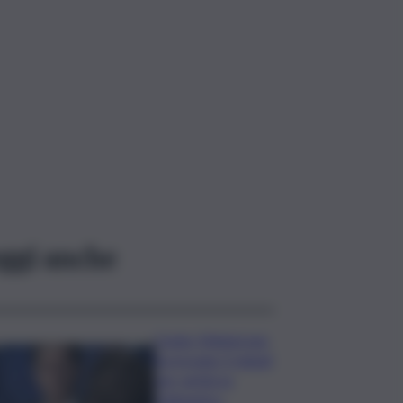
ggi anche
Conte: Meloni non
ha trovato 5 minuti
per verità su
Delmastro-