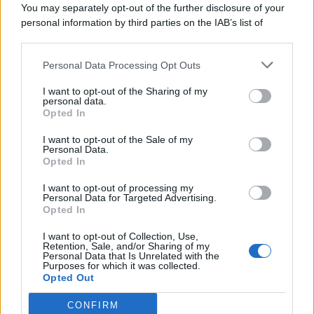
You may separately opt-out of the further disclosure of your
personal information by third parties on the IAB’s list of
© 2026 | Ediservice s.r.l. 95126 Catania – Via Principe
downstream participants.
Nicola, 22 – P.IVA: 01153210875 – Cciaa Catania n.
Personal Data Processing Opt Outs
This information may also be disclosed by us to third parties
01153210875 – Quotidiano di Sicilia usufruisce dei
on the IAB’s List of Downstream Participants that may further
contributi di cui al D.lgs n. 70/2017
I want to opt-out of the Sharing of my
disclose it to other third parties.
personal data.
Opted In
I want to opt-out of the Sale of my
Personal Data.
Chi Siamo
Opted In
Fondazione Etica e Valori Marilù Tregua
Fondatore Carlo Alberto Tregua
Lavora con noi
I want to opt-out of processing my
Personal Data for Targeted Advertising.
Gerenza
Opted In
I want to opt-out of Collection, Use,
Retention, Sale, and/or Sharing of my
Personal Data that Is Unrelated with the
Purposes for which it was collected.
Opted Out
Scarica l’app
CONFIRM