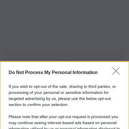
Do Not Process My Personal Information
Iscriviti alla nostra Newsletter
If you wish to opt-out of the sale, sharing to third parties, or
Iscriviti alla nostra newsletter per non perdere le ultime
processing of your personal or sensitive information for
novità
targeted advertising by us, please use the below opt-out
section to confirm your selection.
Iscriviti Ora
Please note that after your opt-out request is processed you
may continue seeing interest-based ads based on personal
information utilized by us or personal information disclosed to