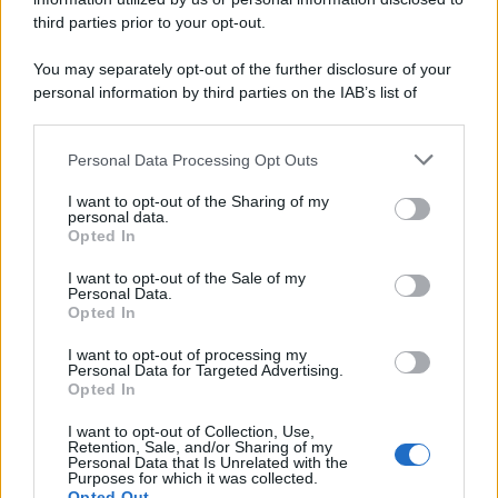
third parties prior to your opt-out.
You may separately opt-out of the further disclosure of your
personal information by third parties on the IAB’s list of
© 2026 | Ediservice s.r.l. 95126 Catania – Via Principe
downstream participants.
Nicola, 22 – P.IVA: 01153210875 – Cciaa Catania n.
Personal Data Processing Opt Outs
This information may also be disclosed by us to third parties
01153210875 – Quotidiano di Sicilia usufruisce dei
on the IAB’s List of Downstream Participants that may further
contributi di cui al D.lgs n. 70/2017
I want to opt-out of the Sharing of my
disclose it to other third parties.
personal data.
Opted In
I want to opt-out of the Sale of my
Personal Data.
Chi Siamo
Opted In
Fondazione Etica e Valori Marilù Tregua
Fondatore Carlo Alberto Tregua
Lavora con noi
I want to opt-out of processing my
Personal Data for Targeted Advertising.
Gerenza
Opted In
I want to opt-out of Collection, Use,
Retention, Sale, and/or Sharing of my
Personal Data that Is Unrelated with the
Purposes for which it was collected.
Opted Out