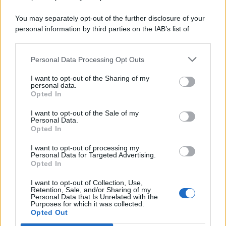
You may separately opt-out of the further disclosure of your
personal information by third parties on the IAB’s list of
© 2026 | Ediservice s.r.l. 95126 Catania – Via Principe
downstream participants.
Nicola, 22 – P.IVA: 01153210875 – Cciaa Catania n.
Personal Data Processing Opt Outs
This information may also be disclosed by us to third parties
01153210875 – Quotidiano di Sicilia usufruisce dei
on the IAB’s List of Downstream Participants that may further
contributi di cui al D.lgs n. 70/2017
I want to opt-out of the Sharing of my
disclose it to other third parties.
personal data.
Opted In
I want to opt-out of the Sale of my
Personal Data.
Chi Siamo
Opted In
Fondazione Etica e Valori Marilù Tregua
Fondatore Carlo Alberto Tregua
Lavora con noi
I want to opt-out of processing my
Personal Data for Targeted Advertising.
Gerenza
Opted In
I want to opt-out of Collection, Use,
Retention, Sale, and/or Sharing of my
Personal Data that Is Unrelated with the
Purposes for which it was collected.
Opted Out
Scarica l’app