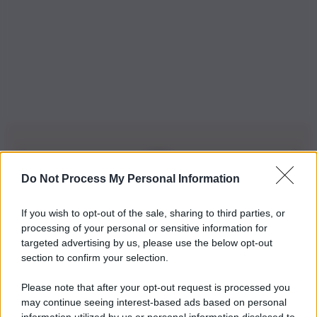
Do Not Process My Personal Information
Iscriviti alla nostra Newsletter
If you wish to opt-out of the sale, sharing to third parties, or
Iscriviti alla nostra newsletter per non perdere le ultime
processing of your personal or sensitive information for
novità
targeted advertising by us, please use the below opt-out
section to confirm your selection.
Iscriviti Ora
Please note that after your opt-out request is processed you
may continue seeing interest-based ads based on personal