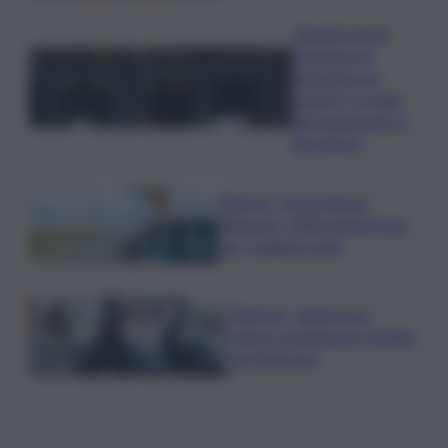
Quando arriva
l’assegno di
inclusione ad
agosto? Le date
del pagamento e
dei rinnovi
Turismo, Osservatorio
Telepass: +20% di interesse
per i viaggi in auto
Palermo, rapina in un
centro scommesse: bottino
da 5mila euro