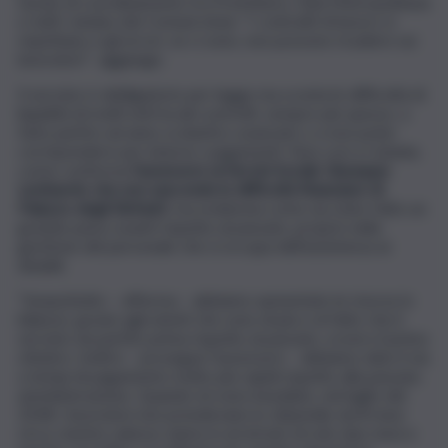
tavolo di coordinamento tra Prefettura, Città Metropolitana
e tutti i sindaci dei Comuni etnei. “I contratti di lavoro si
rispettano e gli errori, se ci sono, non possono ricadere sui
lavoratori”- aggiunge.
Il servizio è obbligatorio per legge ma sconta le difficoltà di
liquidità di molti enti locali costretti, sempre più spesso, a
farlo partire ad anno scolastico avanzato o a non poter
corrispondere per interno i pagamenti. Non così a Catania,
come conferma
l’assessore ai Servizi Sociali, Giuseppe
Lombardo che non nasconde le difficoltà finanziare di
Palazzo degli Elefanti
, ma evidenzia come sia stato fatto un
grande passo avanti rispetto al passato, proprio nella
gestione del personale che si occupa dell’assistenza ai
disabili.
“Innanzitutto – afferma – abbiamo aumentato le risorse in
bilancio, grazie agli utenti che sono di più e al fatto che il
servizio sia partito prima rispetto al passato, ovvero il primo
ottobre. Inoltre – prosegue l’assessore – abbiamo dato il via
a tempi di pagamento molto più rapidi rispetto alla passata
amministrazione. Quando mi sono insediato, nel luglio del
2018, i lavoratori non prendevano lo stipendio da 8 mesi
circa, mentre adesso siamo in arretrato di solo due mesi e