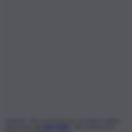
CATANIA – Sono scesi in piazza per accendere i riflettori
sull’assistenza agli
alunni disabili
e sulle condizioni di chi
opera in questo delicato settore.