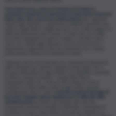
Mercoledì scorso, sotto la Prefettura di Catania, le
assistenti scolastiche di autonomia ed educazione (Asacom)
hanno dato vita a un’accesa manifestazione
per segnalare
ritardi negli stipendi e, in generale, la difficile situazione del
settore, degli utenti e degli operatori, che sembra pagare le
difficoltà finanziarie del Comune. In Città sono circa mille i
lavoratori impegnati in questo compito, costretti a fare i
conti con i ritardi negli stipendi e con le poche risorse a
disposizione degli enti locali. Una situazione che si ripete
praticamente identica in moltissimi Comuni.
“Abbiamo deciso di protestare per aumentare l’attenzione
delle istituzioni per questa categoria di lavoratori che si
occupa dell’assistenza agli studenti con disabilità e operano
in diversi contesti scolastici – spiega Rita Ponzo,
sindacalista della Cisl – Fisascat che evidenzia come il
problema si ripeta nelle scuole di ogni ordine e grado,
sottolineando altresì come
i contratti di questa tipologia di
lavoratori vengano spesso disattesi per le difficoltà delle
amministrazioni
, portando ad esempio alla mancata
erogazione di alcune mensilità di stipendio, nonostante la
posizione di lavoro subordinato. Per questo chiedono un