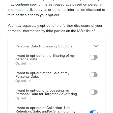
may continue seeing interest-based ads based on personal
information utilized by us or personal information disclosed to
third parties prior to your opt-out.
You may separately opt-out of the further disclosure of your
personal information by third parties on the IAB’s list of
© 2026 | Ediservice s.r.l. 95126 Catania – Via Principe
downstream participants.
Nicola, 22 – P.IVA: 01153210875 – Cciaa Catania n.
Personal Data Processing Opt Outs
This information may also be disclosed by us to third parties
01153210875 – Quotidiano di Sicilia usufruisce dei
on the IAB’s List of Downstream Participants that may further
contributi di cui al D.lgs n. 70/2017
I want to opt-out of the Sharing of my
disclose it to other third parties.
personal data.
Opted In
I want to opt-out of the Sale of my
Personal Data.
Chi Siamo
Opted In
Fondazione Etica e Valori Marilù Tregua
Fondatore Carlo Alberto Tregua
Lavora con noi
I want to opt-out of processing my
Personal Data for Targeted Advertising.
Gerenza
Opted In
I want to opt-out of Collection, Use,
Retention, Sale, and/or Sharing of my