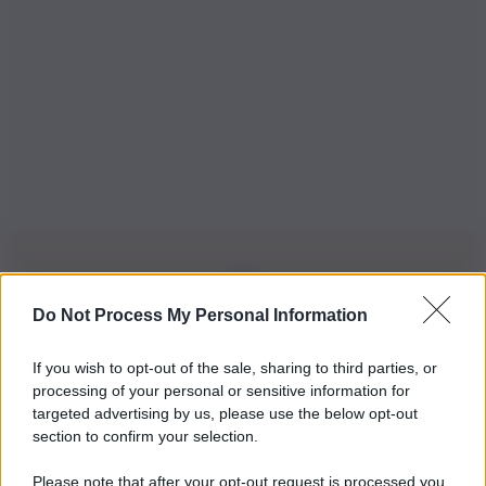
Do Not Process My Personal Information
Iscriviti alla nostra Newsletter
If you wish to opt-out of the sale, sharing to third parties, or
Iscriviti alla nostra newsletter per non perdere le ultime
processing of your personal or sensitive information for
novità
targeted advertising by us, please use the below opt-out
section to confirm your selection.
Iscriviti Ora
Please note that after your opt-out request is processed you