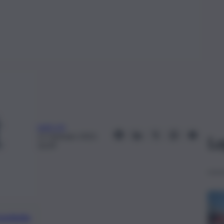
web-mt
17 Gennaio 2022,
Le
10:39
preferite