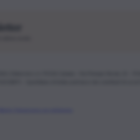
letter
le ultime novità
26 | Ediservice s.r.l. 95126 Catania – Via Principe Nicola, 22 – P
3210875 – Quotidiano di Sicilia usufruisce dei contributi di cui al
Alberto Tregua
Lavora con noi
Gerenza