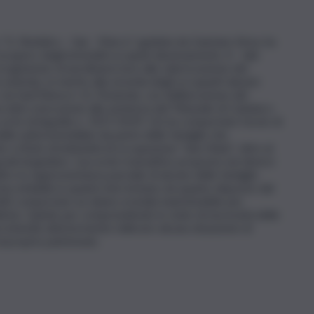
co “G. Rodolico – San Marco”, guidata da Gaetano Sirna, ha
recupero degli immobili occupati abusivamente. A tale
cognizione straordinaria teso alla valorizzazione del
azienda. In merito alla vicenda degli occupanti abusivi
 via Sant’Elena 6-12, l’Azienda, con deliberazione del
a dato esecuzione alla sentenza del Tribunale di Catania n.
orte di Appello n. 1927/2019. Ciò ha comportato l’avvio di
 delle unità immobiliari da parte delle famiglie che
 titolo di indennità di occupazione “sine titulo”, oltre al
radi di giudizio. L’accordo transattivo proposto nei diversi
ltro in rappresentanza parziale di alcune delle famiglie
inaccettabile in quanto ben lontano da quanto disposto dal
atti comportato un danno erariale inammissibile per
liche. Quindi, pur comprendendo lo stato di necessità delle
on intende ulteriormente tollerare alcuna situazione di
al proprio patrimonio.