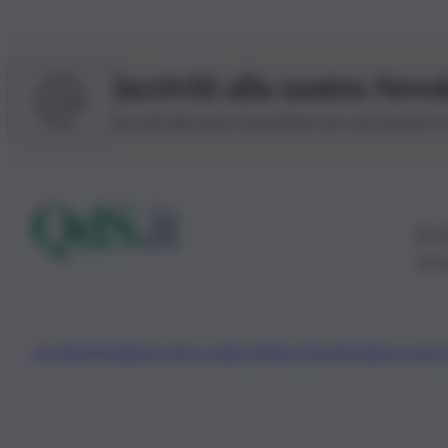
Iscriviti alla nostra News
Iscriviti alla nostra newsletter per non perdere 
© 20
0115
Chi Siamo
Fondazione Etica e Valori Marilù Tregua
Fondatore Carlo 