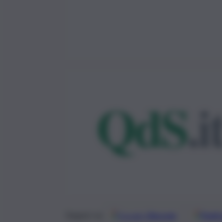
Google
Discover
Fonti 
Seguici su