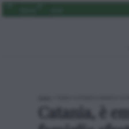
Vai
Abbonati
Accedi
al
contenuto
Home
»
Catania, è emergenza abitativa: via Ga
Catania, è em