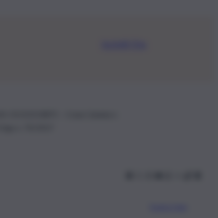
Iscriviti Ora
.IVA: 01153210875 – Cciaa Catania n.
 D.lgs n. 70/2017
Scarica l’app