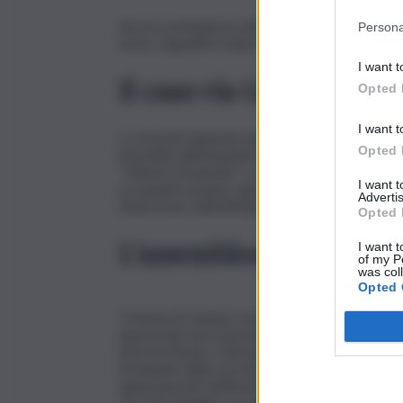
Ancora emergenza abitativa a Catania. Ancora f
Persona
testa. L’appello lo lancia la Cgil che interviene 
I want t
Il caso via Gallo
Opted 
I want t
La vicenda riguarda quattro famiglie, “tutte 
Opted 
immobile abbandonato in via Gallo 3 a Catania,
“Vittorio Emanuele” e successivamente del “Policl
I want 
occupanti saranno sgomberati; questi mesi, infa
Advertis
l’intervento dell’ufficiale giudiziario” – riporta 
Opted 
L’assemblea pubblica
I want t
of my P
was col
Opted 
“Il Sunia di Catania, il sindacato degli inquilini d
interessati ad un’assemblea di quartiere pubbl
ESA (via Beato a Bernardo 5) – si legge ancora
Emanuele dalla vecchia proprietaria che a suo 
appartamenti dell’immobile di sua proprietà. N
vecchie famiglie con altre che hanno chiesto a