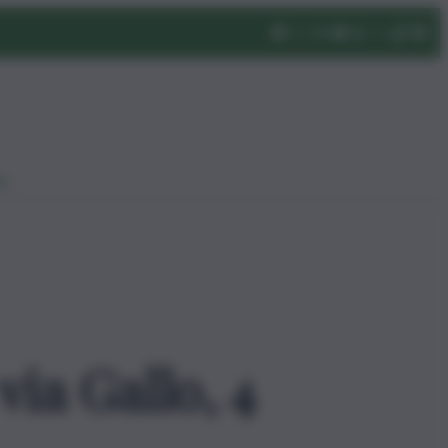
eo
via Gallo, 4