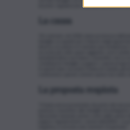
di poter regolarizzare la propria posizione, no
La causa
“Al contrario, nel 2006 viene promossa dall’az
famiglie occupanti per il rilascio degli appart
diverse occasioni si è tentata una mediazione 
accordo più volte quasi raggiunto, ma il cambi
amministrative non hanno consentito che la v
condanna le famiglie a pagare i canoni pregres
In questi anni, secondo il Sunia di Catania, gli
contenzioso queste somme spese non siano sta
La proposta respinta
“Il Sunia aveva presentato da parte del una pro
potesse consentire alle famiglie di estinguer
decurtato tenendo anche conto delle spese fat
pagare regolarmente i canoni dell’affitto. La p
negativa, è arrivata solo martedì 10 gennaio”.