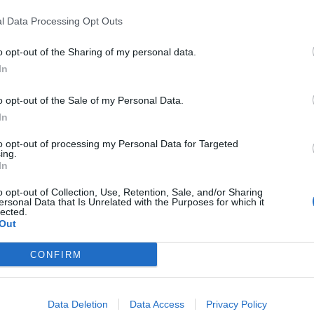
amiglie che rischiano di restare senza un tetto sulla
l Data Processing Opt Outs
su caso via Gallo.
o opt-out of the Sharing of my personal data.
In
o opt-out of the Sale of my Personal Data.
economicamente disagiate, che da molti anni occupano un
In
 ma da oltre 35 anni di proprietà prima dell’ospedale
inico” di Catania”, scrive la Cgil. Il 24 gennaio, gli
to opt-out of processing my Personal Data for Targeted
tti, l’Azienda ospedaliera ha avviato l’iter che ha disposto
ing.
il sindacato in una nota.
In
o opt-out of Collection, Use, Retention, Sale, and/or Sharing
ersonal Data that Is Unrelated with the Purposes for which it
lected.
Out
ella Cgil, chiama tutti a raccolta. “Ha invitato tutti gli
CONFIRM
ica che si terra oggi lunedì 17 alle 19 di fronte ex Palazzo
. L’immobile venne donato al reparto del Vittorio
tempo aveva concesso in affitto ad alcune famiglie gli
el corso degli anni è avvenuta una sostituzione delle
Data Deletion
Data Access
Privacy Policy
ll’Amministrazione ospedaliera responsabile dell’immobile,