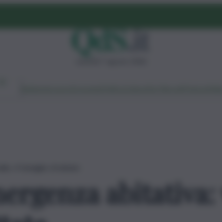
venerdì 7 agosto 2026
Ambiente
Lavoro
Economia
Politica
Cultura
Dai Mercati
Podcast
Vid
llo, 4 famiglie sfrattate
ergenza abitativa: 