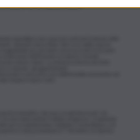
n ottenendo mai una risposta risolutiva”.
ienda ospedaliera una causa nei confronti di alcune delle
amenti detenuti senza titolo. Nel corso della causa in
stragiudiziale per pervenire ad un accordo tra le parti,
o di direzione dell’Azienda e le diverse vicende
icenda venisse chiusa. La sentenza emessa nel 2016
si e a lasciare gli appartamenti.
 interessati si sono presi cura dell’immobile nonostante nel
te tenute in alcun conto.
posta transattiva, discussa con gli interessati, che
e con una rateizzazione il debito pregresso, ovviamente
te per la manutenzione ordinaria e straordinaria, e di
roposta è stata presentata il 1º Dicembre; la risposta,