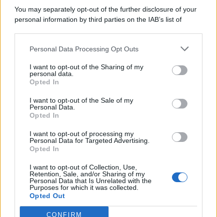
You may separately opt-out of the further disclosure of your
personal information by third parties on the IAB’s list of
© 2026 | Ediservice s.r.l. 95126 Catania – Via Principe
downstream participants.
Nicola, 22 – P.IVA: 01153210875 – Cciaa Catania n.
Personal Data Processing Opt Outs
This information may also be disclosed by us to third parties
01153210875 – Quotidiano di Sicilia usufruisce dei
on the IAB’s List of Downstream Participants that may further
contributi di cui al D.lgs n. 70/2017
I want to opt-out of the Sharing of my
disclose it to other third parties.
personal data.
Opted In
I want to opt-out of the Sale of my
Personal Data.
Chi Siamo
Opted In
Fondazione Etica e Valori Marilù Tregua
Fondatore Carlo Alberto Tregua
Lavora con noi
I want to opt-out of processing my
Personal Data for Targeted Advertising.
Gerenza
Opted In
I want to opt-out of Collection, Use,
Retention, Sale, and/or Sharing of my
Personal Data that Is Unrelated with the
Purposes for which it was collected.
Opted Out
Scarica l’app
CONFIRM