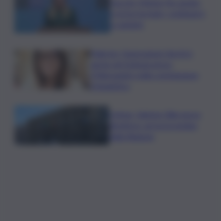
Guccini, Meloni: l’ho amato
e mi ha formato, continuerò
a cantarlo
Palermo, l’operazione Varchi è
anche nel Sottogoverno:
D’Alessandro nella commissione
Urbanistica
Cefpas, Sabrina Cillia nuova
direttrice: arriva la nomina
della Regione