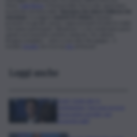
Mons.
Luigi Renna
. Il Festival delle Parrocchie, quest’anno
incentrato sul tema della “
Speranza che unisce, bellezza che
emoziona
”, si svolgerà
venerdì 25 ottobre.
Saranno
presenti, tra gli altri, anche i rappresentanti di tutte le realtà
che hanno partecipato “All’unisono” e che renderanno parte
quindi a un momento artistico dedicato. Per aderire
bisogna compilare – entro e non oltre fine giugno – il
modulo
Google
che trovi sul
sito
di Atacanì.
Leggi anche
Covid, ‘Conte-day’ in
commissione: “non sono un eroe
ma un uomo corretto, non
troverete nulla”