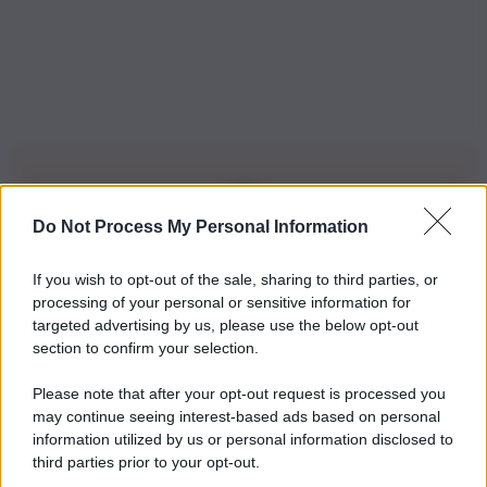
Do Not Process My Personal Information
Iscriviti alla nostra Newsletter
If you wish to opt-out of the sale, sharing to third parties, or
Iscriviti alla nostra newsletter per non perdere le ultime
processing of your personal or sensitive information for
novità
targeted advertising by us, please use the below opt-out
section to confirm your selection.
Iscriviti Ora
Please note that after your opt-out request is processed you
may continue seeing interest-based ads based on personal
information utilized by us or personal information disclosed to
third parties prior to your opt-out.