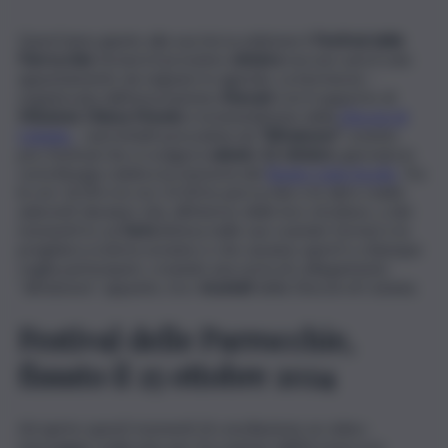
Quest’anno giunto alla sua terza edizione il
Festival delle
Parrocchie
tornerà il prossimo
ottobre
ma non sarà il solo
appuntamento da segnare in agenda. La kermesse –
organizzata dall’associazione
Atacanì
con il supporto di
Missione Chiesa Mondo
e la benedizione della
Diocesi di
Catania
– sarà infatti preceduta da
“All’unisono”
, evento
pre-festival che si svolgerà
sabato 12 ottobre
, giornata in
cui la liturgia celebra la memoria del
Beato Carlo Acutis
. Tra
le ore 16.00 e le ore 22.00 le parrocchie e le altre realtà
aderenti daranno vita, all’interno delle loro strutture, a dei
momenti in cui
l’arte
(intesa nelle sue svariate forme) e la
preghiera si intrecceranno e che saranno aperti a chiunque
voglia partecipare, creando una sorta di collegamento
“all’unisono”, appunto, tra i
vicariati
della Diocesi di Catania.
Festival delle Parrocchie,
fissato il 25 ottobre 2024
Ad aprire questi momenti di conciliazione un video-
messaggio realizzato per l’occasione dall’Arcivescovo