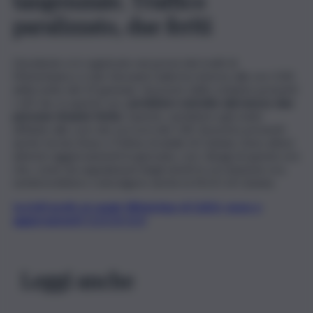
tangenziale. Traffico
paralizzato, due feriti
L’incidente si è registrato nei pressi dei tratti di
Misterbianco e San Giovanni Galermo intorno alle ore 3.00
della notte del 23 gennaio. Sul posto dello schianto presenti
i vdf che, in queste ore
, avrebbero estratto dal mezzo due
persone rimaste ferite.
Queste, sarebbero già state
affidate alle cure dei soccorsi del 118. Sul posto presenti
anche tecnici Anas e Polizia stradale di Catania. Sono attesi
ulteriori aggiornamenti in giornata, con i disagi di queste ore
che, come da segnalazioni degli utenti in circolazione ora,
sembrerebbero coinvolgere anche la SS121 di Catania.
Iscriviti gratis al canale WhatsApp di QdS.it, news e
aggiornamenti CLICCA QUI
Leggi anche