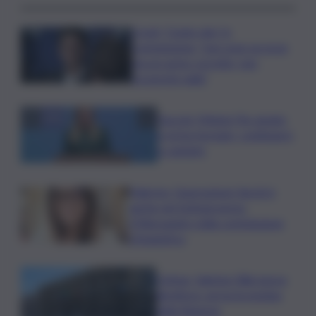
Covid, ‘Conte-day’ in
commissione: “non sono un eroe
ma un uomo corretto, non
troverete nulla”
Guccini, Meloni: l’ho amato
e mi ha formato, continuerò
a cantarlo
Palermo, l’operazione Varchi è
anche nel Sottogoverno:
D’Alessandro nella commissione
Urbanistica
Cefpas, Sabrina Cillia nuova
direttrice: arriva la nomina
della Regione