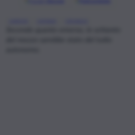
Google
Discover
Fonti preferite
, 
, 
CAMION
CATANIA
CRONACA
Secondo quanto emerso, lo schianto
del mezzo sarebbe stato del tutto
autonomo.