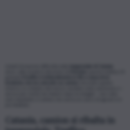
Istanti di enorme difficoltà nella
tangenziale di Catania
dove, sulla strada in direzione di
Messina
, questa mattina 23
gennaio
il traffico è letteralmente in tilt a causa di un
incidente che ha coinvolto un camion.
Secondo quanto
emerso, lo schianto del mezzo sarebbe stato autonomo e –
ancora per motivi da chiarire dopo le indagini – una volta
aver impattato, il camion che aveva un carico di agrumi si è
poi ribaltato.
Catania, camion si ribalta in