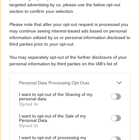
novità
targeted advertising by us, please use the below opt-out
section to confirm your selection.
Iscriviti Ora
Please note that after your opt-out request is processed you
may continue seeing interest-based ads based on personal
information utilized by us or personal information disclosed to
third parties prior to your opt-out.
You may separately opt-out of the further disclosure of your
personal information by third parties on the IAB’s list of
© 2026 | Ediservice s.r.l. 95126 Catania – Via Principe
downstream participants.
Nicola, 22 – P.IVA: 01153210875 – Cciaa Catania n.
Personal Data Processing Opt Outs
This information may also be disclosed by us to third parties
01153210875 – Quotidiano di Sicilia usufruisce dei
on the IAB’s List of Downstream Participants that may further
contributi di cui al D.lgs n. 70/2017
I want to opt-out of the Sharing of my
disclose it to other third parties.
personal data.
Opted In
I want to opt-out of the Sale of my
Personal Data.
Chi Siamo
Opted In
Fondazione Etica e Valori Marilù Tregua
Fondatore Carlo Alberto Tregua
Lavora con noi
I want to opt-out of processing my