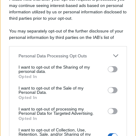
may continue seeing interest-based ads based on personal
information utilized by us or personal information disclosed to
third parties prior to your opt-out.
You may separately opt-out of the further disclosure of your
personal information by third parties on the IAB’s list of
© 2026 | Ediservice s.r.l. 95126 Catania – Via Principe
downstream participants.
Nicola, 22 – P.IVA: 01153210875 – Cciaa Catania n.
Personal Data Processing Opt Outs
This information may also be disclosed by us to third parties
01153210875 – Quotidiano di Sicilia usufruisce dei
on the IAB’s List of Downstream Participants that may further
contributi di cui al D.lgs n. 70/2017
I want to opt-out of the Sharing of my
disclose it to other third parties.
personal data.
Opted In
I want to opt-out of the Sale of my
Personal Data.
Chi Siamo
Opted In
Fondazione Etica e Valori Marilù Tregua
Fondatore Carlo Alberto Tregua
Lavora con noi
I want to opt-out of processing my
Personal Data for Targeted Advertising.
Gerenza
Opted In
I want to opt-out of Collection, Use,
Retention, Sale, and/or Sharing of my