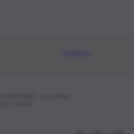
Iscriviti Ora
.IVA: 01153210875 – Cciaa Catania n.
 D.lgs n. 70/2017