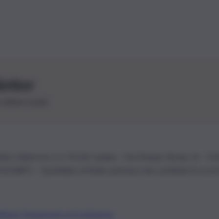
letter
le ultime novità
26 | Ediservice s.r.l. 95126 Catania – Via Principe Nicola, 22 – P
3210875 – Quotidiano di Sicilia usufruisce dei contributi di cui al
Alberto Tregua
Lavora con noi
Gerenza