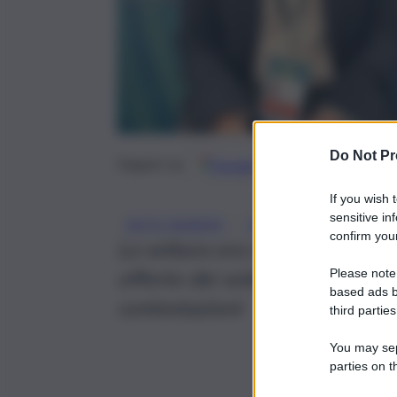
Do Not Pr
Google
Discover
Fonti 
Seguici su
If you wish 
sensitive in
, 
, 
AUTO RUBATA
DENUNCIA
POLIZI
confirm your
La vettura era stata rubata a T
offerto dei soldi ai poliziotti 
Please note
based ads b
contestazioni
third parties
You may sepa
parties on t