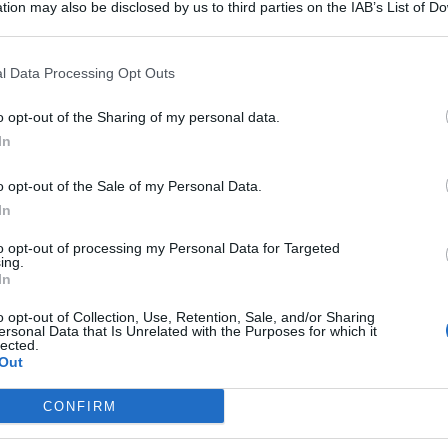
tion may also be disclosed by us to third parties on the IAB’s List of 
 that may further disclose it to other third parties.
l Data Processing Opt Outs
o opt-out of the Sharing of my personal data.
In
o opt-out of the Sale of my Personal Data.
In
to opt-out of processing my Personal Data for Targeted
andare dopo essere stati sorpresi a bordo di un’auto
rubata
.
ing.
 un controllo di routine effettuato dagli agenti della
In
o opt-out of Collection, Use, Retention, Sale, and/or Sharing
ersonal Data that Is Unrelated with the Purposes for which it
 a bordo dell’auto rubata
lected.
Out
 effettuare le opportune verifiche, scoprendo, dopo aver
CONFIRM
so alle forze di Polizia, la vettura era stata rubata a Trapani
nese di 36 anni e un tedesco di 35 anni, domiciliato da