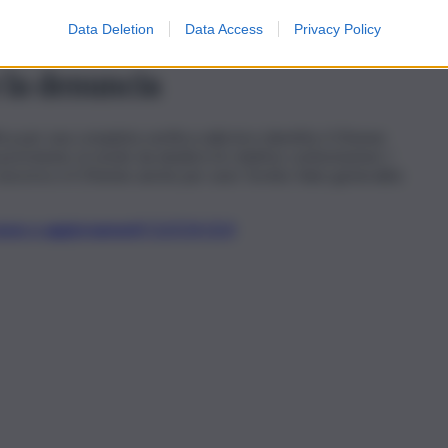
 chiesti i documenti per procedere agli approfondimenti di
Data Deletion
Data Access
Privacy Policy
 generalità che hanno destato non poche perplessità.
 e la denuncia
ica per una completa verifica sulla loro identità, il 35enne
a precisione, in modo da eludere le relative contestazioni. I
concorso e il 35enne anche per aver fornito false generalità
t, news e aggiornamenti CLICCA QUI