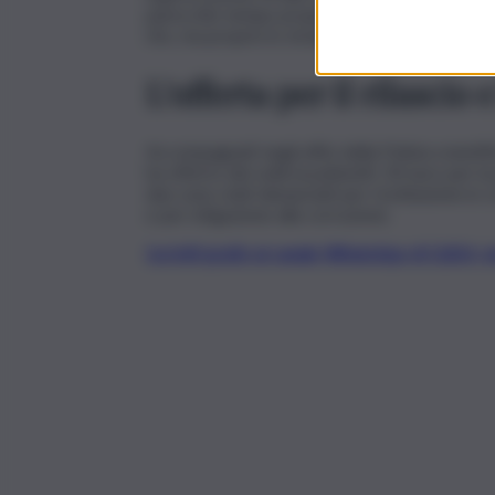
parecchio tempo proprio a Trapani, sono stati
rito, ma proprio lo straniero ha fornito delle
L’offerta per il rilascio
Accompagnati negli uffici della Polizia scientif
ha offerto dei soldi ai poliziotti, 30 euro per l
due sono stati denunciati per ricettazione in 
e per istigazione alla corruzione.
Iscriviti gratis al canale WhatsApp di QdS.i