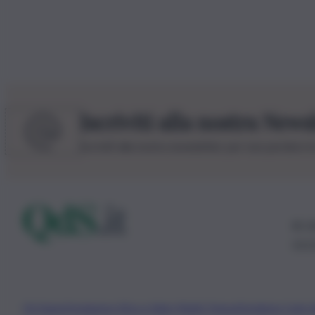
Iscriviti alla nostra News
Iscriviti alla nostra newsletter per non perdere 
© 20
0115
Chi Siamo
Fondazione Etica e Valori Marilù Tregua
Fondatore Carlo 