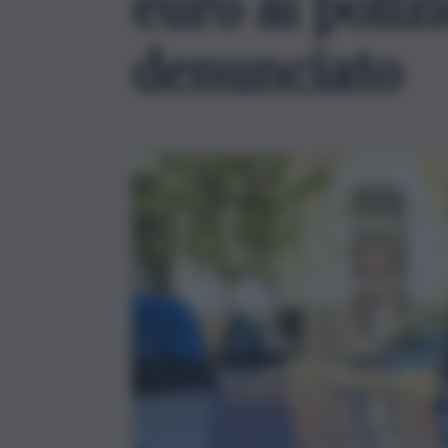
euro ai polizi
denunciato