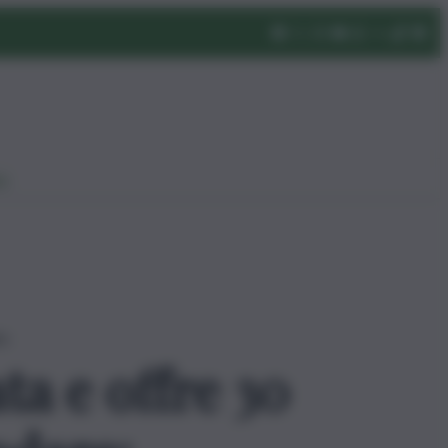
eo
to
ta e offre 30