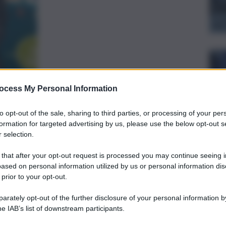
ocess My Personal Information
preferite
to opt-out of the sale, sharing to third parties, or processing of your per
formation for targeted advertising by us, please use the below opt-out s
A DI STATO
 selection.
rapani il giorno prima, il 35enne ha
in modo da eludere le relative
 that after your opt-out request is processed you may continue seeing i
ased on personal information utilized by us or personal information dis
 prior to your opt-out.
rately opt-out of the further disclosure of your personal information by
he IAB’s list of downstream participants.