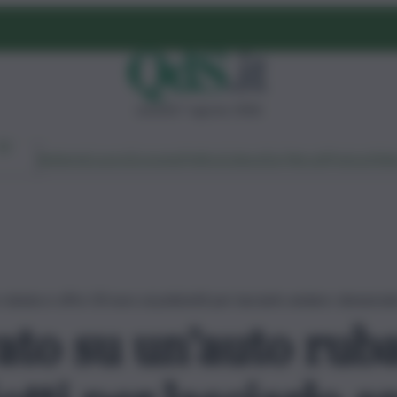
venerdì 7 agosto 2026
Ambiente
Lavoro
Economia
Politica
Cultura
Dai Mercati
Podcast
Vid
 rubata e offre 30 euro ai poliziotti per lasciarlo andare: denuncia
ato su un’auto ruba