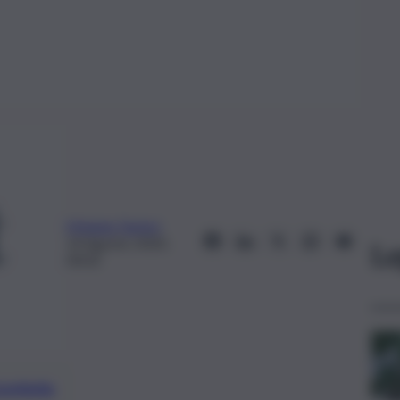
Melania Tanteri
14 Agosto 2020,
Le
00:02
preferite