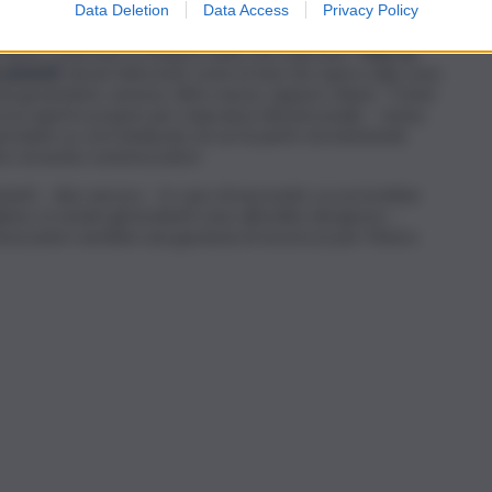
onale adeguato alle necessità. A Catania mancano circa 120
Data Deletion
Data Access
Privacy Policy
anizzazione sindacale, da anni cerca di sensibilizzare la
el fuoco, a portare in Sicilia le unità che mancano”.
Non va
accamenti
, alcuni fatiscenti come la Sud che opera sulla zona
enta gravissime carenze. Altre nuove, eppure chiuse. “Come
ncora aperto proprio per mancanza del personale – tuona
rtante su cui il sindacato di cui fa parte sta insistendo
ivo al nucleo sommozzatori.
cienti – dice ancora – In caso di necessità, occorrerebbe
ria. In estate gli incidenti sono all’ordine del giorno –
ozzatori sarebbe una garanzia di sicurezza per l’intera