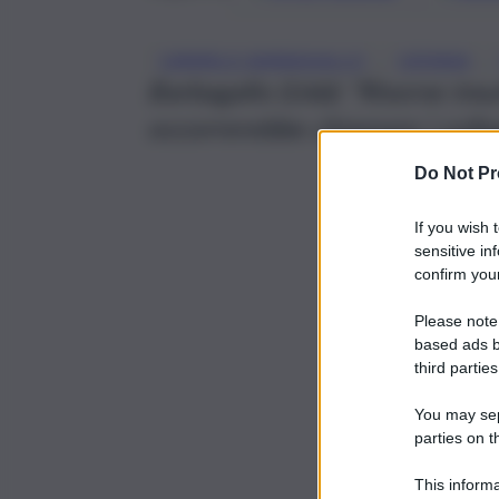
, 
, 
CARMELO BARBAGALLO
CATANIA
Barbagallo (Usb): “Risorse insuf
occorrerebbe chiamare i colle
Do Not Pr
If you wish 
sensitive in
confirm your
Please note
based ads b
third parties
You may sepa
parties on t
This informa