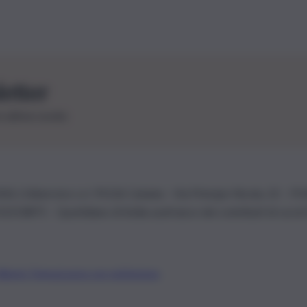
letter
le ultime novità
26 | Ediservice s.r.l. 95126 Catania – Via Principe Nicola, 22 – P
3210875 – Quotidiano di Sicilia usufruisce dei contributi di cui al
Alberto Tregua
Lavora con noi
Gerenza