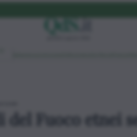
giovedì 6 agosto 2026
Ambiente
Lavoro
Economia
Politica
Cultura
Dai Mercati
Podcast
Vid
personale
li del Fuoco etnei 