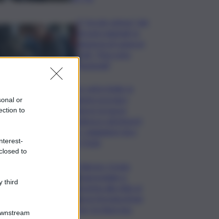
Il “circolo vizioso” dei
tirocini regionali, la
denuncia di Lauria al
QdS: “Non sono
funzionali”
Caro voli in Sicilia, la
Regione proroga i
sonal or
rimborsi: la nuova
ection to
scadenza e gli importi
per i viaggiatori da e
nterest-
per l’Isola
closed to
Palermo, il molo
trapezoidale si
 third
avvicina alla città: al
via la fermata Amat
per tre linee bus
Downstream