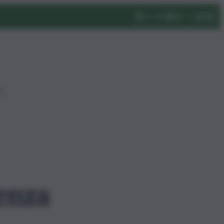
eo
senza