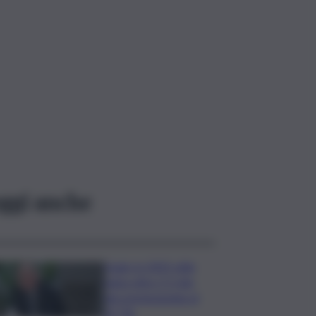
ggi anche
Sogin: in 2025 utile
balza oltre 2,5 mln,
decommissioning al
47,7%