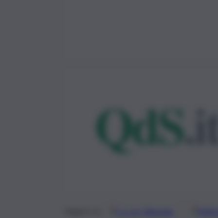
Google
Discover
Fonti 
Seguici su