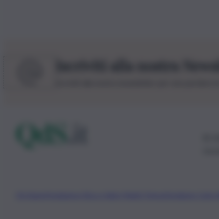
Iscriviti alla nostra News
Iscriviti alla nostra newsletter per non perdere 
© 20
0115
Chi Siamo
Fondazione Etica e Valori Marilù Tregua
Fondatore Carlo 