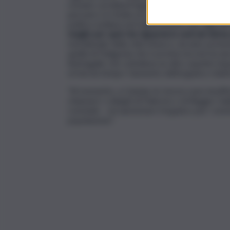
restano i problemi legato all’assenza di pers
persone e in Sicilia circa 300 unità. Questa org
politica siciliana ed il dipartimento dei vigili d
meglio per quel che riguarda le sedi dei dist
meridionale della città etnea e, da anni, pres
quella di Palagonia che è pronta ma non ha a
Barbagallo che sottolinea un altro aspetto impo
ormai da tempo: l’aumento dell’organico relat
“Al momento, a Catania, le risorse sono insuffi
chiamare i colleghi di Palermo o di Reggio Calab
conclude – ed aumentare l’organico per i somm
popolazione”.