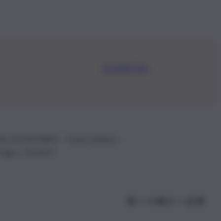
Iscriviti Ora
.IVA: 01153210875 – Cciaa Catania n.
 D.lgs n. 70/2017