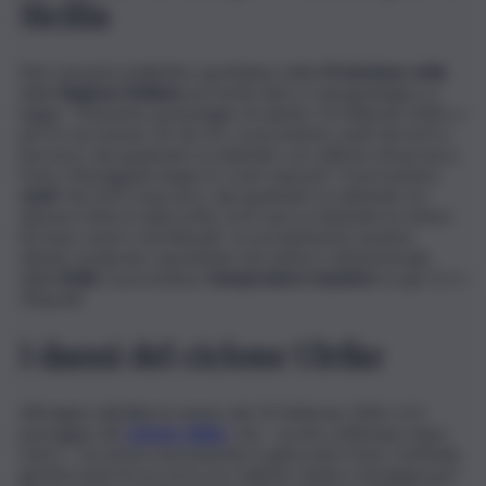
Sicilia
Nel consueto bollettino quotidiano della
Protezione civile
della
Regione Siciliana
sul rischio idrico e idrogeologico si
legge: “Dal primo pomeriggio di sabato 14 febbraio 2026, e
per le successive 24-36 ore, si prevedono venti da forti a
burrasca, dai quadranti occidentali, con raffiche di burrasca
forte. Mareggiate lungo le coste esposte”. Si prevedono
venti
“da forti a burrasca, dai quadranti occidentali con
ulteriori rinforzi nella notte; forti sud-occidentali sui settori
tirrenici centro-meridionali”. Le precipitazioni saranno
deboli, moderate soprattutto nel settore settentrionale
della
Sicilia
. Si prevedono
temperature massime
tra gli 11 e i
18 gradi.
I danni del ciclone Ulrike
All’origine dell’allerta meteo del 14 febbraio 2026 c’è il
passaggio del
ciclone Ulrike
, che – poche settimane dopo
Harry – ha messo nuovamente in ginocchio il Sud. Centinaia
gli interventi di soccorso tra Calabria, Sicilia e Sardegna per