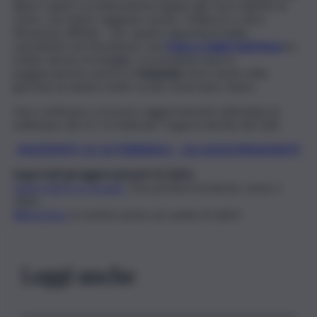
alberi caduti e problematiche legate alle forti raffiche di
vento, che hanno raggiunto anche i 100km/h e oltre.
Situazione difficile – per quanto riguarda la Sicilia,
soprattutto nel Messinese: una
frana a Galati Sant’Anna
ha
isolato decine di famiglie. Le previsioni sono in
peggioramento anche in
Campania
, dove anche nella
giornata di sabato molte scuole rimarranno chiuse.
Vuoi continuare a ricevere aggiornamenti sull’ondata di
maltempo del 12-13 febbraio? Segui la diretta del QdS.
MALTEMPO 12-13 FEBBRAIO – GLI AGGIORNAMENTI
Segui tutti gli aggiornamenti di QdS.it
Segui QdS.it su Google
Non perderti inchieste, news e
video
WhatsApp
Le notizie anche sul canale di QdS.it
Leggi anche