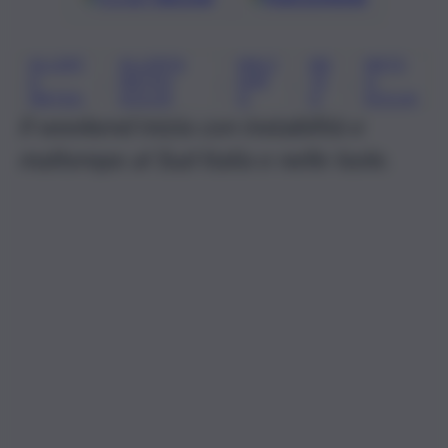
ALLERT
ALLERTA
MALT
ME
METE
, 
, 
, 
, 
A
METEO
EMP
TE
O
METEO
SICILIA
O
O
SICILIA
Il weekend inizia con instabilità e
maltempo al Sud Italia e nelle Isole.