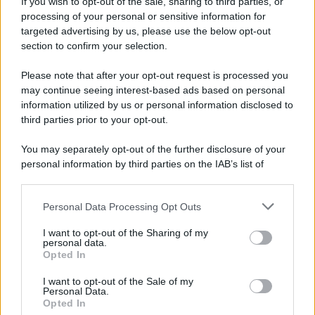
If you wish to opt-out of the sale, sharing to third parties, or
Iscriviti alla nostra newsletter per non perdere le ultime
processing of your personal or sensitive information for
novità
targeted advertising by us, please use the below opt-out
section to confirm your selection.
Iscriviti Ora
Please note that after your opt-out request is processed you
may continue seeing interest-based ads based on personal
information utilized by us or personal information disclosed to
third parties prior to your opt-out.
You may separately opt-out of the further disclosure of your
personal information by third parties on the IAB’s list of
© 2026 | Ediservice s.r.l. 95126 Catania – Via Principe
downstream participants.
Nicola, 22 – P.IVA: 01153210875 – Cciaa Catania n.
Personal Data Processing Opt Outs
This information may also be disclosed by us to third parties
01153210875 – Quotidiano di Sicilia usufruisce dei
on the IAB’s List of Downstream Participants that may further
contributi di cui al D.lgs n. 70/2017
I want to opt-out of the Sharing of my
disclose it to other third parties.
personal data.
Opted In
I want to opt-out of the Sale of my
Personal Data.
Chi Siamo
Opted In
Fondazione Etica e Valori Marilù Tregua