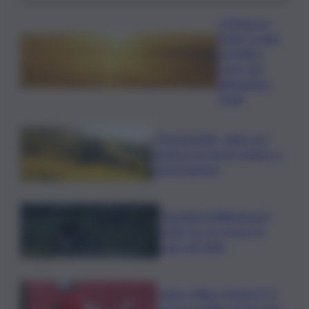
Il Meteo in
Sicilia, il caldo
da bollino
rosso non
abbandona
l’Isola
”DoloViniMiti”: dall’1 al 4
ottobre tra Val di Cembra e
Val di Fiemme
Mondiali di Wakeboard
2026: tre ori azzurri al
Lago del Salto
Calcio, Milan-Chelsea 0-3,
prima sconfitta estiva per i