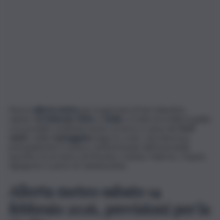
Nuova
allerta meteo
per la giornata di San Valentino,
sabato
14 febbraio 2026
, in
Sicilia
: si tratta di un’allerta gialla
con possibili condizioni meteo avverse a causa dei
forti
venti
e delle
mareggiate
lungo le coste, che interessa
principalmente il settore settentrionale dell’Isola (nello
specifico le province di Messina, Catania, Palermo, Trapani,
Agrigento e parte di Caltanissetta).
Allerta meteo sabato 14
febbraio 2026, previsioni per la