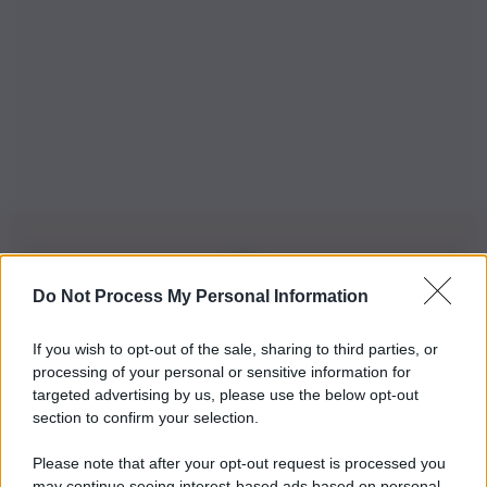
Do Not Process My Personal Information
Iscriviti alla nostra Newsletter
If you wish to opt-out of the sale, sharing to third parties, or
Iscriviti alla nostra newsletter per non perdere le ultime
processing of your personal or sensitive information for
novità
targeted advertising by us, please use the below opt-out
section to confirm your selection.
Iscriviti Ora
Please note that after your opt-out request is processed you
may continue seeing interest-based ads based on personal