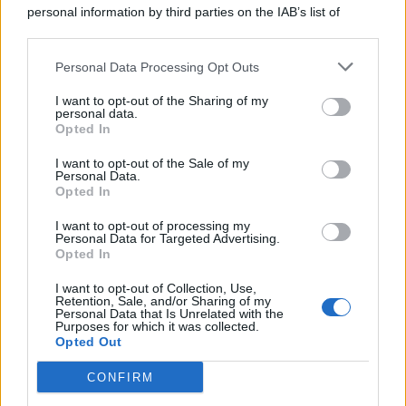
personal information by third parties on the IAB’s list of
© 2026 | Ediservice s.r.l. 95126 Catania – Via Principe
downstream participants.
Nicola, 22 – P.IVA: 01153210875 – Cciaa Catania n.
Personal Data Processing Opt Outs
This information may also be disclosed by us to third parties
01153210875 – Quotidiano di Sicilia usufruisce dei
on the IAB’s List of Downstream Participants that may further
contributi di cui al D.lgs n. 70/2017
I want to opt-out of the Sharing of my
disclose it to other third parties.
personal data.
Opted In
I want to opt-out of the Sale of my
Personal Data.
Chi Siamo
Opted In
Fondazione Etica e Valori Marilù Tregua
Fondatore Carlo Alberto Tregua
Lavora con noi
I want to opt-out of processing my
Personal Data for Targeted Advertising.
Gerenza
Opted In
I want to opt-out of Collection, Use,
Retention, Sale, and/or Sharing of my
Personal Data that Is Unrelated with the
Purposes for which it was collected.
Opted Out
Scarica l’app
CONFIRM
Privacy Policy
Preferenze Privacy