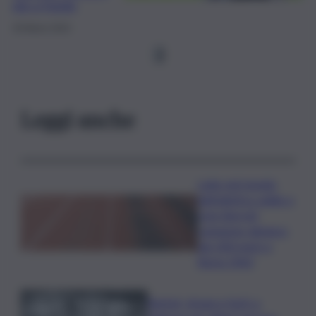
più a fondo
30 Marzo 2024
1
Leggi anche
Lutto nel mondo
dell’atletica: addio a
Livio Berruti,
campione olimpico
dei 200 metri a
Roma 1960
Racket, droga e furti: a