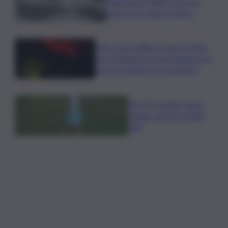
Palermo gli “affari” di Cosa
nostra non vanno in ferie
Etna, torna l’allerta rossa VONA
per Fontanarossa: la situazione di
arrivi e partenze in aeroporto
Glf, PIF London, Anna
Huang supera Charley
Hull