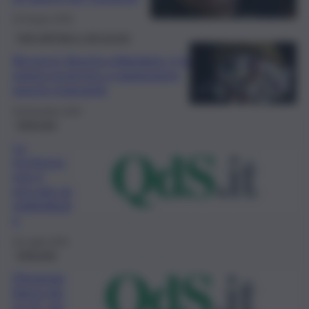
20 Giugno 2026
Fatti dall’Italia e dal mondo
Beyoncé diventa miliardaria: è la
quinta musicista a raggiungere
questo traguardo
29 Dicembre 2025
Editoriale
La
ricchezza
non è
peccato se
redistribuit
a
24 Luglio 2025
Editoriale
Disuguag
lianza più
ricchi, più