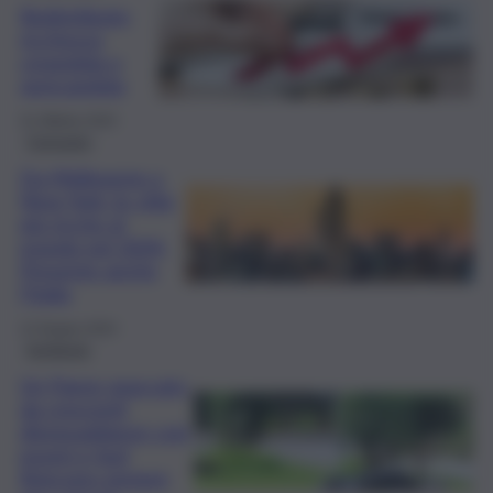
Redistribuire
ricchezza
creandola o
sprecandola
31 Ottobre 2024
Consumo
Da Melbourne a
New York: le città
più ricche al
mondo nel 2024.
Presente anche
l’Italia
12 Giugno 2024
Inchiesta
Un Paese spaccato
da crescenti
diseguaglianze così
poveri e Sud
finiscono sempre