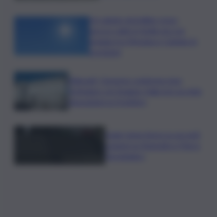
Un sabato da bollino rosso,
ancora caldo in Sicilia ma con
pioggia tra Messina e Catania: le
previsioni
Migranti, Governo conferma stop
Schengen con Spagna: Italia non accetta
imposizioni su frontiere
Sogin: bene Arera su acconti
sospesi su Deposito e Parco
Tecnologico