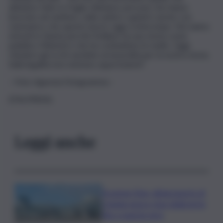
abbiamo fatto in Puglia. Abbiamo persone che hanno
lavorato nel welfare, nella sanità e quindi è anche con
rammarico che questo lavoro oggi si interompe. Noi siamo
entrati in Giunta perchè Emiliano ha una storia come
pubblico Ministero che ha combattuto le mafie. Oggi
chiudere gli occhi sarebbe un’assurdità per la nostra storia.
Sulla legalità non esistono opportunismi”.
– Foto: Agenzia Fotogramma –
(ITALPRESS).
Leggi anche
Eruzione Etna, all’aeroporto di
Catania nuovo stop degli arrivi
fino a questa sera