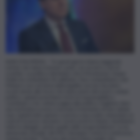
BARI (ITALPRESS) – “In questi giorni stiamo leggendo
notizie che fanno tremare i polsi, con arresti e voti di
scambio. La politica clientelare che il Movimento Cinque
Stelle ha combattuto fin dall’inizio. Non combattiamo solo
Meloni e soci sul tema della legalità, ma non facciamo
sconti anche alle forze che fanno parte del nostro campo
politico, quindi avvertiamo forte la responsabilità a
contribuire a far voltare pagina alla politica. Vogliamo dare
una fortissima scossa, è arrivato il momento di fare tabula
rasa. Quindi tutto questo ci porta a una scelta, rinunciamo ai
ruoli di Governo, lasciamo i nostri posti in Giunta, rimettiamo
tutte le deleghe, anche quelle della vicepresidenza”. Lo ha
annunciato il leader del M5s Giuseppe Conte in conferenza
stampa da Bari. “Noi non disconosciamo quello che