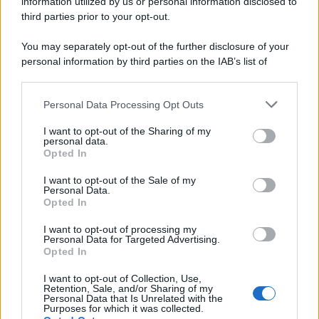
information utilized by us or personal information disclosed to
third parties prior to your opt-out.
You may separately opt-out of the further disclosure of your
personal information by third parties on the IAB’s list of
© 2026 | Ediservice s.r.l. 95126 Catania – Via Principe
downstream participants.
Nicola, 22 – P.IVA: 01153210875 – Cciaa Catania n.
Personal Data Processing Opt Outs
This information may also be disclosed by us to third parties
01153210875 – Quotidiano di Sicilia usufruisce dei
on the IAB’s List of Downstream Participants that may further
contributi di cui al D.lgs n. 70/2017
I want to opt-out of the Sharing of my
disclose it to other third parties.
personal data.
Opted In
I want to opt-out of the Sale of my
Personal Data.
Chi Siamo
Opted In
Fondazione Etica e Valori Marilù Tregua
Fondatore Carlo Alberto Tregua
Lavora con noi
I want to opt-out of processing my
Personal Data for Targeted Advertising.
Gerenza
Opted In
I want to opt-out of Collection, Use,
Retention, Sale, and/or Sharing of my
Personal Data that Is Unrelated with the
Purposes for which it was collected.