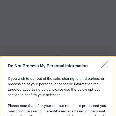
Do Not Process My Personal Information
Iscriviti alla nostra Newsletter
If you wish to opt-out of the sale, sharing to third parties, or
Iscriviti alla nostra newsletter per non perdere le ultime
processing of your personal or sensitive information for
novità
targeted advertising by us, please use the below opt-out
section to confirm your selection.
Iscriviti Ora
Please note that after your opt-out request is processed you
may continue seeing interest-based ads based on personal