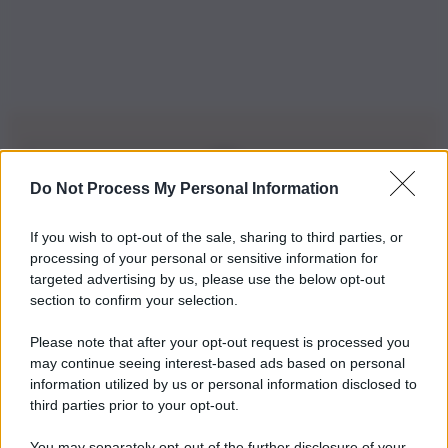
Do Not Process My Personal Information
Iscriviti alla nostra Newsletter
If you wish to opt-out of the sale, sharing to third parties, or
Iscriviti alla nostra newsletter per non perdere le ultime
processing of your personal or sensitive information for
novità
targeted advertising by us, please use the below opt-out
section to confirm your selection.
Iscriviti Ora
Please note that after your opt-out request is processed you
may continue seeing interest-based ads based on personal
information utilized by us or personal information disclosed to
third parties prior to your opt-out.
You may separately opt-out of the further disclosure of your