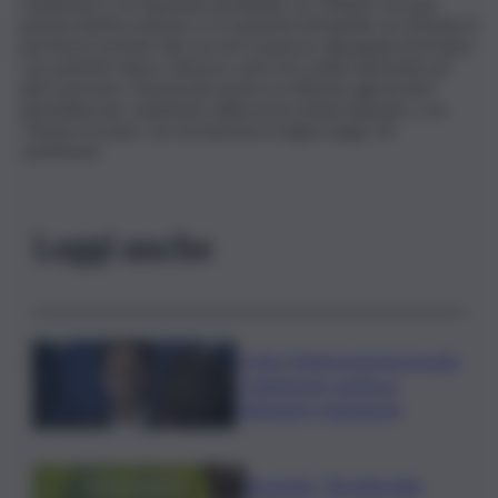
centimetri e di 3 grammi di hashish; un 15enne con una
pistola elettrica (taser) e 0,5 grammi di hashish; un 32enne in
permesso premio dal carcere sorpreso alla guida di un’auto
con patente falsa e diverse carte di credito intestate ad
altre persone. Denunciati anche un 40enne agli arresti
domiciliari per violazione delle prescrizioni imposte; e un
72enne trovato con un bastone in legno lungo 50
centimetri.
Leggi anche
Conte: Meloni non ha trovato
5 minuti per verità su
Delmastro-Santanchè
Bevande, “BrauBeviale