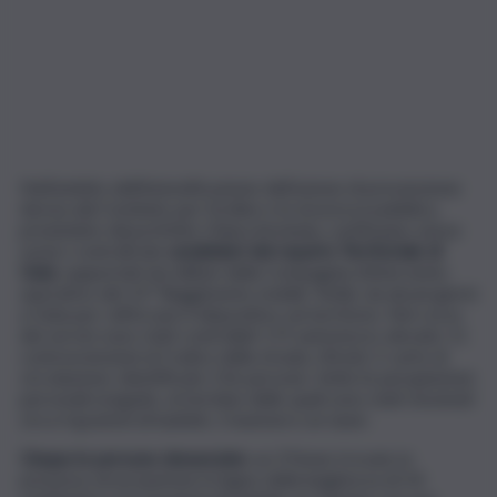
Nell’ambito dell’intensificazione dell’azione di prevenzione
decisa dal Comitato per l’ordine e la sicurezza pubblica,
presieduto dal prefetto Chiara Armenia, continuano senza
sosta i controlli dei
carabinieri del reparto Territoriale di
Gela
, supportati da militari della Compagnia d’intervento
operativo del 12° Reggimento mobile ‘Sicilia’, da alcuni giorni
a Gela per rafforzare il dispositivo sul territorio. Nel corso
dei servizi sono stati controllati 175 automezzi, elevate 11
contravvenzioni al Codice della strada, ritirate 2 carte di
circolazione, identificate 216 persone. Sette le perquisizioni
personali eseguite, al termine delle quali sono stati rinvenuti
circa 4 grammi di hashish, 2 bastoni e un taser.
Cinque le persone denunciate
: un 37enne trovato in
possesso di un bastone in legno della lunghezza di 54