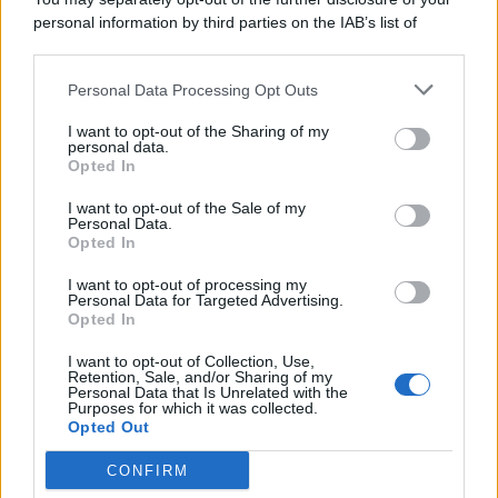
personal information by third parties on the IAB’s list of
© 2026 | Ediservice s.r.l. 95126 Catania – Via Principe
downstream participants.
Nicola, 22 – P.IVA: 01153210875 – Cciaa Catania n.
Personal Data Processing Opt Outs
This information may also be disclosed by us to third parties
01153210875 – Quotidiano di Sicilia usufruisce dei
on the IAB’s List of Downstream Participants that may further
contributi di cui al D.lgs n. 70/2017
I want to opt-out of the Sharing of my
disclose it to other third parties.
personal data.
Opted In
I want to opt-out of the Sale of my
Personal Data.
Chi Siamo
Opted In
Fondazione Etica e Valori Marilù Tregua
Fondatore Carlo Alberto Tregua
Lavora con noi
I want to opt-out of processing my
Personal Data for Targeted Advertising.
Gerenza
Opted In
I want to opt-out of Collection, Use,
Retention, Sale, and/or Sharing of my
Personal Data that Is Unrelated with the
Purposes for which it was collected.
Opted Out
Scarica l’app
CONFIRM