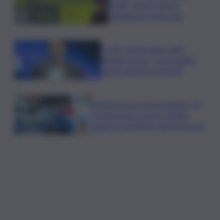
2026”: nuovi consumi
ridisegnano il mercato
Covid, Campo largo unito
difende Conte: “ha ristabilito
verità, destra si arrenda”
Chiedono l’ora a un passante, poi
lo minacciano con un coltello:
panico in via Etnea, due gli arresti