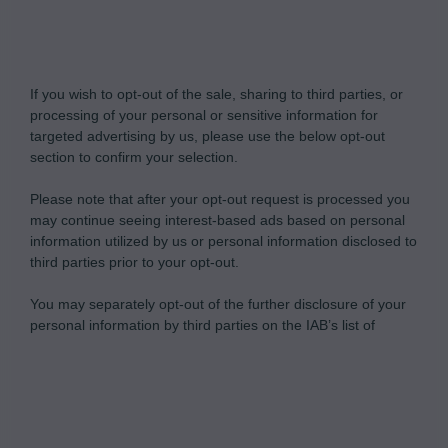
Do Not Process My Personal Information
If you wish to opt-out of the sale, sharing to third parties, or
processing of your personal or sensitive information for
targeted advertising by us, please use the below opt-out
section to confirm your selection.
Please note that after your opt-out request is processed you
may continue seeing interest-based ads based on personal
information utilized by us or personal information disclosed to
third parties prior to your opt-out.
You may separately opt-out of the further disclosure of your
personal information by third parties on the IAB’s list of
downstream participants.
Personal Data Processing Opt Outs
This information may also be disclosed by us to third parties
on the IAB’s List of Downstream Participants that may further
I want to opt-out of the Sharing of my
disclose it to other third parties.
personal data.