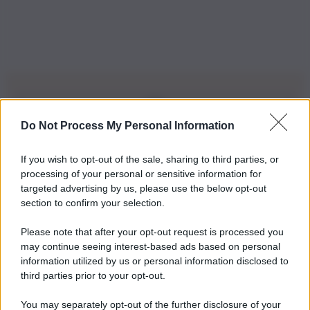
Do Not Process My Personal Information
Iscriviti alla nostra Newsletter
If you wish to opt-out of the sale, sharing to third parties, or
Iscriviti alla nostra newsletter per non perdere le ultime
processing of your personal or sensitive information for
novità
targeted advertising by us, please use the below opt-out
section to confirm your selection.
Iscriviti Ora
Please note that after your opt-out request is processed you
may continue seeing interest-based ads based on personal
information utilized by us or personal information disclosed to
third parties prior to your opt-out.
You may separately opt-out of the further disclosure of your