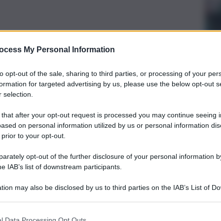
ocess My Personal Information
to opt-out of the sale, sharing to third parties, or processing of your per
formation for targeted advertising by us, please use the below opt-out s
 selection.
 that after your opt-out request is processed you may continue seeing i
ased on personal information utilized by us or personal information dis
 prior to your opt-out.
rately opt-out of the further disclosure of your personal information by
dibile quello che vivrà il centro del Palermitano, perché
he IAB’s list of downstream participants.
estival
, la manifestazione che trasforma la città in un
e di quest’anno si preannuncia
ricca di spunti e
ia le grandi voci della narrativa contemporanea a
tion may also be disclosed by us to third parties on the IAB’s List of 
ziosito da performance artistiche e dalla prestigiosa
 that may further disclose it to other third parties.
ival
ospiterà numerosi autori
del panorama nazionale che
go aperto con il pubblico.
l Data Processing Opt Outs