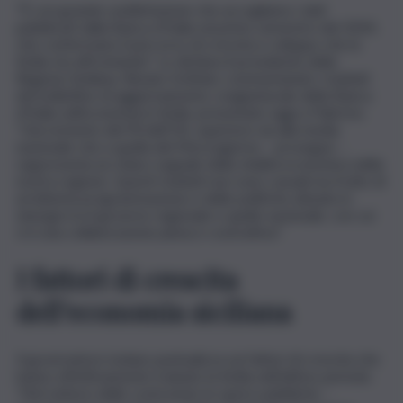
“È con grande soddisfazione che accogliamo i dati
pubblicati dalla Banca d’Italia sul primo semestre del 2024,
che confermano il percorso di crescita e sviluppo che la
Sicilia sta affrontando”. Lo dichiara il presidente della
Regione Siciliana, Renato Schifani, commentando i risultati
del bollettino di aggiornamento congiunturale della Banca
d’Italia sull’economia in Sicilia, presentato oggi a Palermo.
“L’incremento del Pil dell’1%, superiore sia alla media
nazionale che a quella del Mezzogiorno – prosegue -,
rappresenta un chiaro segnale della vitalità economica della
nostra regione. Questi risultati non sono casuali ma frutto di
un’attenta programmazione e delle politiche attuate in
sinergia tra il governo regionale e quello nazionale, con cui
vi è una collaborazione piena e costruttiva”.
I fattori di crescita
dell’economia siciliana
Il governatore isolano puntualizza sui fattori di crescita che
hanno effettivamente trainato la Sicilia nell’ultimo periodo.
“Nel settore delle costruzioni, le opere pubbliche –