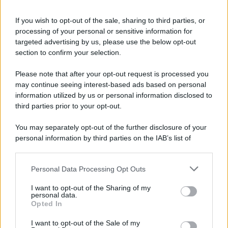
Iscriviti alla nostra Newsletter
If you wish to opt-out of the sale, sharing to third parties, or
Iscriviti alla nostra newsletter per non perdere le ultime
processing of your personal or sensitive information for
novità
targeted advertising by us, please use the below opt-out
section to confirm your selection.
Iscriviti Ora
Please note that after your opt-out request is processed you
may continue seeing interest-based ads based on personal
information utilized by us or personal information disclosed to
third parties prior to your opt-out.
You may separately opt-out of the further disclosure of your
personal information by third parties on the IAB’s list of
© 2026 | Ediservice s.r.l. 95126 Catania – Via Principe
downstream participants.
Nicola, 22 – P.IVA: 01153210875 – Cciaa Catania n.
Personal Data Processing Opt Outs
This information may also be disclosed by us to third parties
01153210875 – Quotidiano di Sicilia usufruisce dei
on the IAB’s List of Downstream Participants that may further
contributi di cui al D.lgs n. 70/2017
I want to opt-out of the Sharing of my
disclose it to other third parties.
personal data.
Opted In
I want to opt-out of the Sale of my