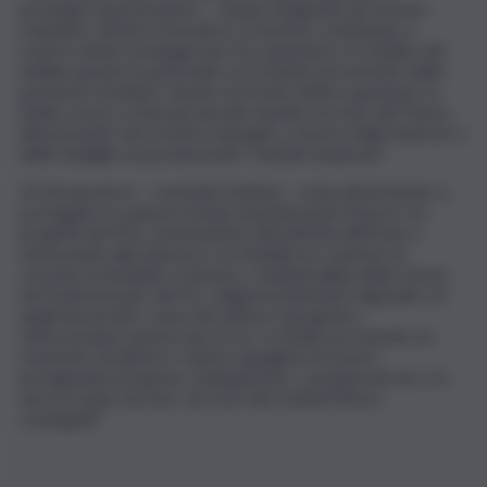
prosegue il governatore – stanno fungendo da motore
trainante, mentre il terziario e il turismo continuano a
essere settori strategici per l’occupazione e il reddito dei
siciliani, grazie in particolare al costante incremento delle
presenze straniere. Anche sul fronte dell’occupazione, la
Sicilia cresce a ritmi più elevati rispetto al resto del Paese,
dimostrando che il nostro impegno a favore delle imprese e
delle famiglie sta producendo i risultati auspicati”.
«Il mio governo – conclude Schifani – resta determinato a
proseguire su questa strada, intensificando il lavoro sui
progetti del Pnrr, potenziando l’attrattività dell’Isola, e
assicurando alle imprese e ai cittadini un contesto di
crescita sostenibile e inclusivo. L’addizionalità delle risorse
dei fondi europei, del Fsc, degli investimenti regionali e di
quelli dei privati, come nel settore energetico,
rafforzeranno questo percorso. La Sicilia sta vivendo un
momento di rilancio e siamo orgogliosi di essere
protagonisti di questo cambiamento, consapevoli che vi è
ancora molto da fare, ma forti dei risultati finora
conseguiti”.