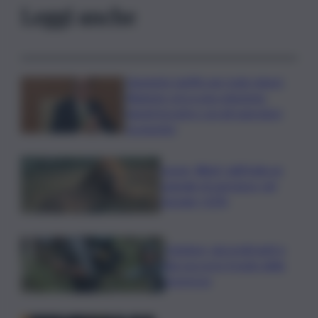
Leggi anche
Aumento tariffe per isole minori,
Regione cerca una soluzione:
lunedì incontro con gli operatori
economici
Leone, Wwf: dall’India un
segnale di speranza, nel
Gurajat +32%
Outdoor, più praticanti e
più soccorsi: il nodo della
sicurezza