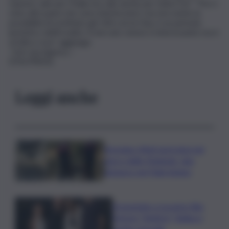
Questo vale per l’Italia ma vale anche per tutta l’Ue”. “Poi ci
sono altri paesi che sono interlocutori, ma non esiste la
possibilità di sostituire gli USA con la Cina, è un periodo
ipotetico dell’irrealtà. Il mercato cinese è interessante ma è
un’altra cosa”, aggiunge.
-foto Ipa Agency –
(ITALPRESS).
Leggi anche
Bruciano rifiuti pericolosi nel
parco delle Madonie, due
denunce nel Palermitano
Presentato a Locarno film
Totorici “Ketticé”, Bellucci
ospite speciale