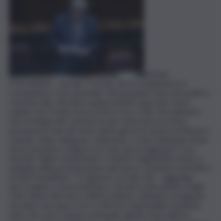
ROMA
(ITALPRESS) – Sui dazi “ricordo che la competenza è
comunitaria e non nazionale. Noi possiamo fare una politica
commerciale, decidere quali prodotti esportare ma le
regole sono frutto di accordi tra Ue e USA. Noi abbiamo
una strategia del commercio per rinforzare la nostra
presenza in mercati dove siamo già forti, penso al Messico,
Canada, India, Giappone, Indonesia, ci sono tantissimi Paesi
dove possiamo svolgere un ruolo da protagonisti”. Così
Antonio Tajani, vicepremier e ministro degli Affari Esteri, a
margine della presentazione del nuovo Comitato Scientifico
di Enel Foundation. “Il rapporto con gli USA – aggiunge –
non è legato a un presidente o ad una scelta politica degli
USA. Siamo due facce dell’Occidente, abbiamo un legame
secolare che unisce Ue e USA ed è impossibile sostituirli
visto che sono il nostro principale alleato fuori dall’Ue.