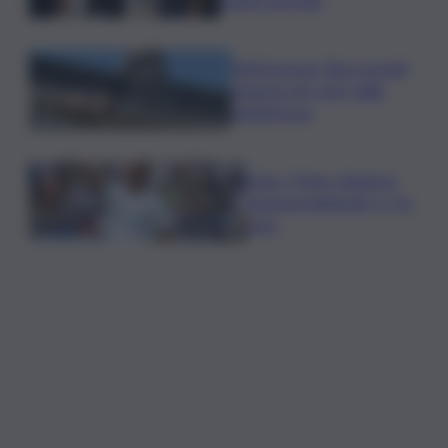
Tuffi Europei, Elisa Cosetti
argento nel ‘volo’ dalla
piattaforma
Calco, l’Inter chiude la
tournee battendo 2-1 la
Juve