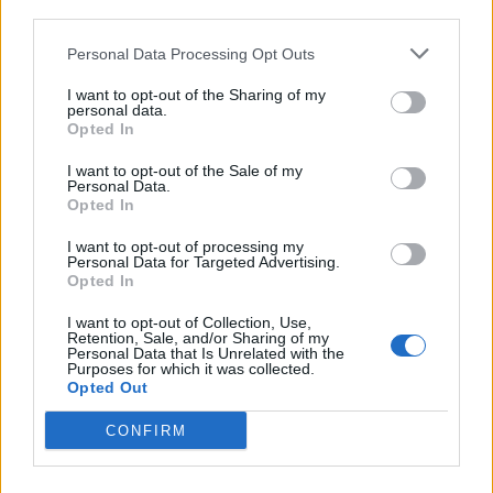
© 2026 | Ediservice s.r.l. 95126 Catania – Via Principe
downstream participants.
Nicola, 22 – P.IVA: 01153210875 – Cciaa Catania n.
Personal Data Processing Opt Outs
This information may also be disclosed by us to third parties
01153210875 – Quotidiano di Sicilia usufruisce dei
on the IAB’s List of Downstream Participants that may further
contributi di cui al D.lgs n. 70/2017
I want to opt-out of the Sharing of my
disclose it to other third parties.
personal data.
Opted In
I want to opt-out of the Sale of my
Personal Data.
Chi Siamo
Opted In
Fondazione Etica e Valori Marilù Tregua
Fondatore Carlo Alberto Tregua
Lavora con noi
I want to opt-out of processing my
Personal Data for Targeted Advertising.
Gerenza
Opted In
I want to opt-out of Collection, Use,
Retention, Sale, and/or Sharing of my
Personal Data that Is Unrelated with the
Purposes for which it was collected.
Opted Out
Scarica l’app
CONFIRM
Privacy Policy
Preferenze Privacy