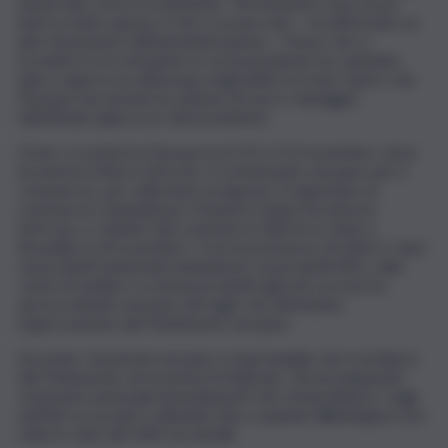
americane verso il continente. “Al momento sono un po’
lenti su tutto questo, il che è un peccato – ha affermato un
alto funzionario dell’amministrazione – Penso che ci
troviamo in un momento in cui il presidente ha cambiato
idea e approccio all’Europa negli ultimi sei mesi. Spero che
l’Europa non perda l’occasione di trarre vantaggio
dall’attuale approccio del presidente.
Greer si recherà in Europa tra il 19 e il 22 novembre, dove
incontrerà Maros Sefcovic, il commissario europeo per il
commercio, per sollecitare progressi. Il segretario al
commercio statunitense Howard Lutnick incontrerà
Sefcovic e i ministri del commercio dell’Ue in visita a
Bruxelles il 24 novembre. L’Ue ha promesso di ridurre i dazi
sui prodotti industriali statunitensi, sui prodotti ittici, sulla
carne di maiale e su alcuni prodotti agricoli, ma non ha
ancora attuato nessuno dei tagli, che attendono
l’approvazione del Parlamento europeo.
Secondo i funzionari europei, è improbabile che il via libera
del Parlamento arrivi prima di febbraio. Gli eurodeputati
voteranno prima gli emendamenti che rinvierebbero i tagli
tariffari su acciaio e alluminio fino a quando Washington non
ridurrà i dazi del 50% sui metalli.