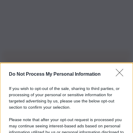
Do Not Process My Personal Information
Iscriviti alla nostra Newsletter
If you wish to opt-out of the sale, sharing to third parties, or
Iscriviti alla nostra newsletter per non perdere le ultime
processing of your personal or sensitive information for
novità
targeted advertising by us, please use the below opt-out
section to confirm your selection.
Iscriviti Ora
Please note that after your opt-out request is processed you
may continue seeing interest-based ads based on personal
information utilized by us or personal information disclosed to