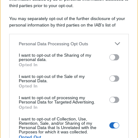
third parties prior to your opt-out.
You may separately opt-out of the further disclosure of your
personal information by third parties on the IAB’s list of
© 2026 | Ediservice s.r.l. 95126 Catania – Via Principe
downstream participants.
Nicola, 22 – P.IVA: 01153210875 – Cciaa Catania n.
Personal Data Processing Opt Outs
This information may also be disclosed by us to third parties
01153210875 – Quotidiano di Sicilia usufruisce dei
on the IAB’s List of Downstream Participants that may further
contributi di cui al D.lgs n. 70/2017
I want to opt-out of the Sharing of my
disclose it to other third parties.
personal data.
Opted In
I want to opt-out of the Sale of my
Personal Data.
Chi Siamo
Opted In
Fondazione Etica e Valori Marilù Tregua
Fondatore Carlo Alberto Tregua
Lavora con noi
I want to opt-out of processing my
Personal Data for Targeted Advertising.
Gerenza
Opted In
I want to opt-out of Collection, Use,
Retention, Sale, and/or Sharing of my
Personal Data that Is Unrelated with the
Purposes for which it was collected.
Opted Out