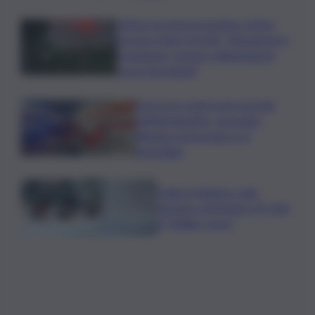
L’Etna e la nuova eruzione estiva.
Corsaro (Ingv) al QdS: “Situazione in
evoluzione, nessun collegamento
con lo Stromboli”
Sorpreso a innescare incendi
nell’Agrigentino, arrestato
86enne: il piromane è ai
domiciliari
Caldo in leggero calo:
domani e domenica 19 città
in “bollino rosso”