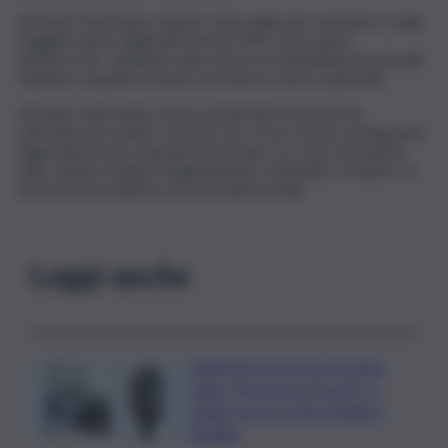
Gli Stati Uniti hanno ridotto i dazi sulle auto europee e sulla
maggior parte degli altri beni al 15% come parte
dell’accordo, sebbene siano ancora sostanzialmente più alti
rispetto a quando Trump è tornato in carica a gennaio.
Gli Stati Uniti hanno anche aumentato la pressione
sull’Unione in merito a norme che, a loro avviso, penalizzano
ingiustamente le aziende americane, tra cui le normative
sulle catene di approvvigionamento aziendali e il divieto di
alcuni beni prodotti su terreni deforestati.
Leggi anche
ASSIPOD porta per la prima
volta “Podcast in Circolo” in
Sicilia: focus su Pino Puglisi e
legalità