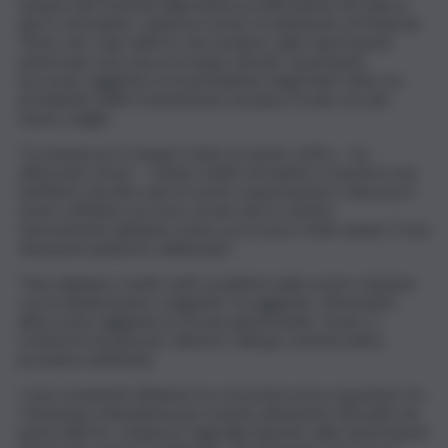
sempre più frustrati dalla lentezza dell’Unione nel ridurre
dazi e normative. Jamieson Greer ha dichiarato al Financial
Times che i dazi dell’Ue che incidono sulle esportazioni
americane sono ancora troppo elevati, nonostante
l’accordo raggiunto tra il presidente degli Stati Uniti e la
presidente della Commissione europea Ursula von der
Leyen a luglio.
“Il commercio è sempre stato un punto critico – ha
affermato Greer – Hanno molte normative e barriere non
tariffarie che bloccano le nostre esportazioni e riducono il
nostro effettivo accesso al mercato lì, mentre
storicamente abbiamo avuto un accesso molto ampio. È una
situazione piuttosto sbilanciata”.
“Non abbiamo risolto tutti i problemi nelle nostre relazioni
con la dichiarazione congiunta”, ha aggiunto, riferendosi
all’accordo raggiunto in Scozia quest’estate. Greer si
recherà in Europa per ulteriori colloqui commerciali la
prossima settimana.
I suoi commenti riflettono la crescente preoccupazione tra
i funzionari statunitensi per la lenta attuazione del patto da
parte dell’Ue, compresi i tagli alle imposte sulle esportazioni