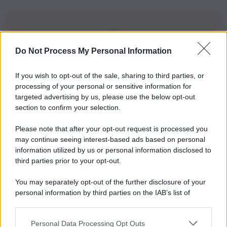
Do Not Process My Personal Information
Iscriviti alla nostra Newsletter
If you wish to opt-out of the sale, sharing to third parties, or
Iscriviti alla nostra newsletter per non perdere le ultime
processing of your personal or sensitive information for
novità
targeted advertising by us, please use the below opt-out
section to confirm your selection.
Iscriviti Ora
Please note that after your opt-out request is processed you
may continue seeing interest-based ads based on personal
information utilized by us or personal information disclosed to
third parties prior to your opt-out.
You may separately opt-out of the further disclosure of your
personal information by third parties on the IAB’s list of
© 2026 | Ediservice s.r.l. 95126 Catania – Via Principe
downstream participants.
Nicola, 22 – P.IVA: 01153210875 – Cciaa Catania n.
Personal Data Processing Opt Outs
This information may also be disclosed by us to third parties
01153210875 – Quotidiano di Sicilia usufruisce dei