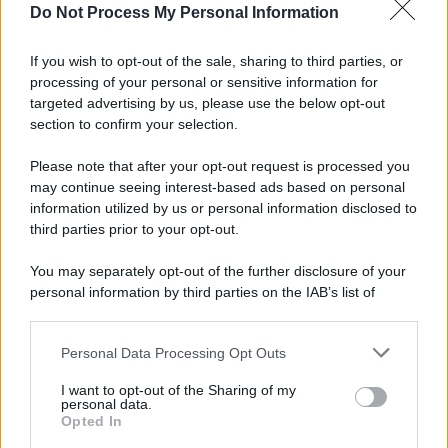
Do Not Process My Personal Information
Iscriviti alla nostra Newsletter
If you wish to opt-out of the sale, sharing to third parties, or
Iscriviti alla nostra newsletter per non perdere le ultime
processing of your personal or sensitive information for
novità
targeted advertising by us, please use the below opt-out
section to confirm your selection.
Iscriviti Ora
Please note that after your opt-out request is processed you
may continue seeing interest-based ads based on personal
information utilized by us or personal information disclosed to
third parties prior to your opt-out.
You may separately opt-out of the further disclosure of your
personal information by third parties on the IAB’s list of
© 2026 | Ediservice s.r.l. 95126 Catania – Via Principe
downstream participants.
Nicola, 22 – P.IVA: 01153210875 – Cciaa Catania n.
Personal Data Processing Opt Outs
This information may also be disclosed by us to third parties
01153210875 – Quotidiano di Sicilia usufruisce dei
on the IAB’s List of Downstream Participants that may further
contributi di cui al D.lgs n. 70/2017
I want to opt-out of the Sharing of my
disclose it to other third parties.
personal data.
Opted In