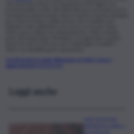
unici di accesso (Pua) con l’assunzione di 41 figure con
professionalità sociale. Altri 800 mila euro serviranno per la
formazione del personale. Risorse anche in questa annualità
per l’Oasi di Troina: 5 milioni di euro (di cui quattro per
l’attività svolta dall’istituto di ricovero e cura per l’anno
2022), più un milione di cofinanziamento. Della restante
parte del fondo (oltre 58 milioni), si erogheranno quattro
quote da 14.671.250 euro per il fabbisogno di adulti e
minori con disabilità gravi e gravissime.
Iscriviti gratis al canale WhatsApp di QdS.it, news e
aggiornamenti CLICCA QUI
Leggi anche
Lutto nel mondo
dell’atletica: addio a
Livio Berruti,