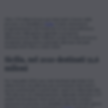
Oltre 174 milioni di euro per interventi a favore delle
persone con disabilità in
Sicilia
. A tanto ammonta la
programmazione del Fondo per le non autosufficienze
approvato dalla giunta regionale su proposta
dell’assessorato delle Politiche sociali. Si tratta di risorse
assegnate dal governo nazionale sulla base dei piani
triennali 2019-2021 e 2022-2024.
Sicilia, nel 2020 destinati 52,6
milioni
Per l’annualità 2020 sono stati destinati alla Sicilia 52,6
milioni di euro da utilizzare per prestazioni, interventi e
servizi assistenziali. In particolare, quasi tre milioni (più altri
740 mila euro di cofinanziamento regionale) andranno a 37
ambiti territoriali per interventi che possano rendere
autonome le persone con disabilità nella vita di tutti i giorni.