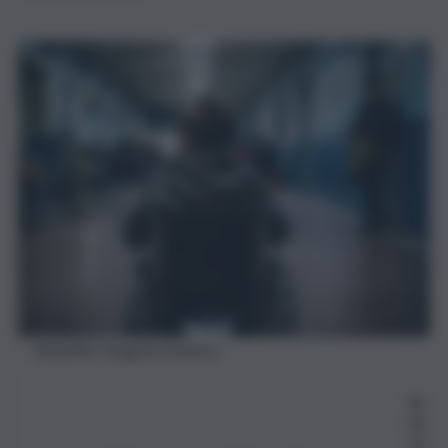
disabilità-imagoeconomica
Re
da
zio