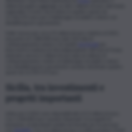
All’istituto Oasi Maria Santissima di
Troina
andranno 5
milioni (ai quali si aggiunge un altro milione di euro dal fondo
regionale). Il resto verrà diviso in quattro quote da
11.166.525 euro per il fabbisogno di adulti e minori con
disabilità gravi e gravissime.
Delle risorse per circa 55 milioni di euro relative al 2021,
una parte di 1.280.000 euro (più 320 mila di
cofinanziamento) andrà a 16 ambiti
territoriali
per
interventi in materia di vita indipendente. All’Oasi di Troina
andranno ancora 5 milioni di euro (più un milione di
cofinanziamento). Inoltre al fabbisogno di adulti e minori
con disabilità gravi e gravissime saranno destinate quattro
quote da 12.159.172 euro.
Sicilia, tra investimenti e
progetti importanti
Infine per il 2022 sono disponibili altri 67,3 milioni di euro.
Con 1.200.000 euro saranno finanziati 15 progetti di
inclusione, di altrettanti ambiti territoriali, per le persone
con
disabilità
. Con 1,6 milioni di euro si rafforzeranno i Punti