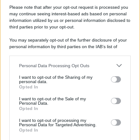
Please note that after your opt-out request is processed you
may continue seeing interest-based ads based on personal
information utilized by us or personal information disclosed to
third parties prior to your opt-out.
You may separately opt-out of the further disclosure of your
personal information by third parties on the IAB’s list of
© 2026 | Ediservice s.r.l. 95126 Catania – Via Principe
downstream participants.
Nicola, 22 – P.IVA: 01153210875 – Cciaa Catania n.
Personal Data Processing Opt Outs
This information may also be disclosed by us to third parties
01153210875 – Quotidiano di Sicilia usufruisce dei
on the IAB’s List of Downstream Participants that may further
contributi di cui al D.lgs n. 70/2017
I want to opt-out of the Sharing of my
disclose it to other third parties.
personal data.
Opted In
I want to opt-out of the Sale of my
Personal Data.
Chi Siamo
Opted In
Fondazione Etica e Valori Marilù Tregua
Fondatore Carlo Alberto Tregua
Lavora con noi
I want to opt-out of processing my
Personal Data for Targeted Advertising.
Gerenza
Opted In