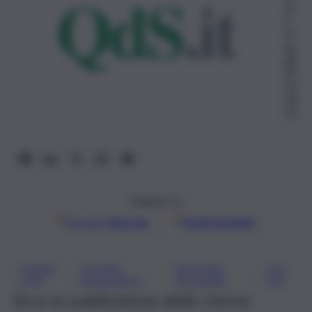
ne
4
M
ag
gio
20
24,
18:
50
Seguici su
Google
Discover
Fonti preferite
DISABI
GIUNTA
REGIONE
SICI
, 
, 
, 
LITÀ
REGIONALE
SICILIANA
LIA
Ecco la suddivisione delle risorse