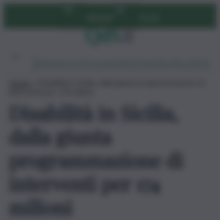
Vai
Abbonati
Accedi
al
contenuto
Ambiente
Lavoro
Economia
Politica
Cultura
Dai Mercati
Podcast
Home
»
Disabilità in Sicilia, dalla giunta programmazione di
interventi per 174 milioni
Disabilità in Sicilia,
dalla giunta
programmazione di
interventi per 174
milioni