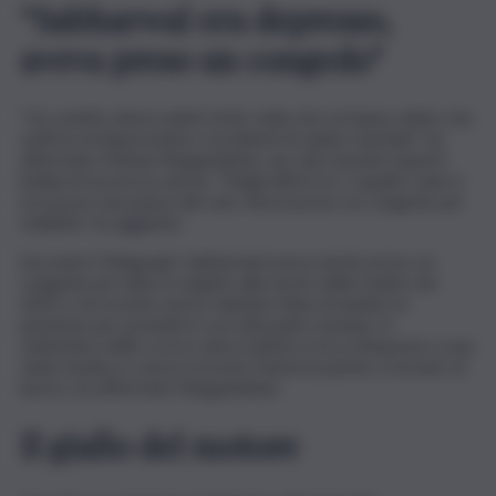
“Sabharwal era depresso,
aveva preso un congedo”
“Ho sentito diversi piloti di Air India che mi hanno detto che
soffriva di depressione e problemi di salute mentale”, ha
affermato Mohan Ranganathan, uno dei massimi esperti
indiani di sicurezza aerea. “Negli ultimi tre o quattro anni si
era preso una pausa dal volo. Aveva preso un congedo per
malattia”, ha aggiunto.
Secondo il Telegraph, Sabharwal aveva anche preso un
congedo per lutto in seguito alla morte della madre nel
2022 e di recente aveva valutato l’idea di andare in
pensione per prendersi cura del padre anziano. A
settembre dello scorso anno il pilota si era sottoposto a una
visita medica e aveva ricevuto l’autorizzazione a tornare al
lavoro, ha affermato Ranganathan.
Il giallo del motore