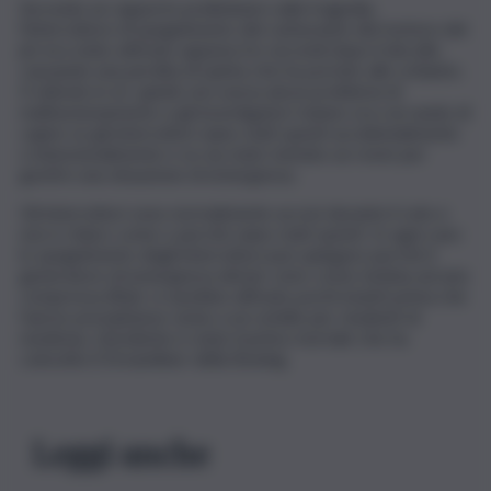
Secondo un rapporto preliminare sulla tragedia,
l’interruttore di spegnimento del carburante del motore del
jet era stato attivato appena tre secondi dopo il decollo
causando una perdita di spinta che ha portato allo schianto.
Il velivolo in sé, quindi, non aveva alcun problema di
malfunzionamento e gli investigatori stanno ora cercando di
capire se gli interruttori siano stati spenti accidentalmente
o intenzionalmente e se sia stato tentato un reset per
gestire una situazione di emergenza.
Gli interruttori sono normalmente accesi durante il volo e
non è chiaro come o perché siano stati spenti. In ogni caso
lo spegnimento degli interruttori può spiegare perché il
generatore di emergenza del jet, noto come turbina ad aria
compressa (Rat), si sarebbe attivato pochi istanti prima che
l’aereo precipitasse vicino a un ostello per studenti di
medicina. L’incidente è stato il primo mortale che ha
coinvolto il Dreamliner della Boeing.
Leggi anche