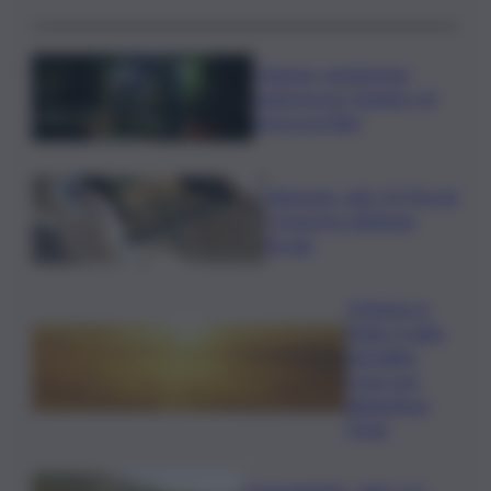
I Barisei: vendemmia
notturna per tutelare chi
lavora nei filari
Nintendo, utili +53,5% nel
I trimestre dell’anno
fiscale
Il Meteo in
Sicilia, il caldo
da bollino
rosso non
abbandona
l’Isola