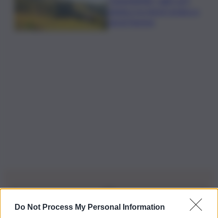
”DoloViniMiti”: dall’1 al 4
ottobre tra Val di Cembra e
Val di Fiemme
Do Not Process My Personal Information