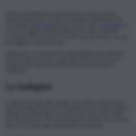
Soffriva probabilmente di depressione il pilota indiano
Sumeet Sabharwal, 56 anni, comandante del Boeing 787
Dreamliner di
Air India
diretto a Londra che è
precipitato
lo
scorso 12 giugno ad Ahmedabad, poco dopo il decollo,
uccidendo 260 persone tra cui 241 a bordo mentre un solo
passeggero è sopravvissuto.
Sabharwal, che al momento della tragedia aveva all’attivo
più di 15mila ore di volo, negli ultimi anni si era preso un
congedo per motivi di salute mentale, ha riportato il
Telegraph.
Le indagini
E’ quanto emerge dalle indagini che stanno conducendo le
autorità indiane dopo che la scatola nera ha rivelato l’ultimo
dialogo tra Sabharwal e il copilota che aveva oltre 3.400
ore di esperienza. ”Perché hai spento i motori? No, non l’ho
fatto io”, si sente dalle registrazioni recuperate.