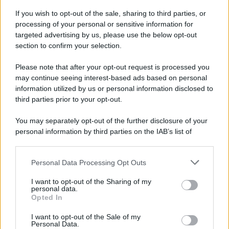
Iscriviti alla nostra Newsletter
If you wish to opt-out of the sale, sharing to third parties, or
Iscriviti alla nostra newsletter per non perdere le ultime
processing of your personal or sensitive information for
novità
targeted advertising by us, please use the below opt-out
section to confirm your selection.
Iscriviti Ora
Please note that after your opt-out request is processed you
may continue seeing interest-based ads based on personal
information utilized by us or personal information disclosed to
third parties prior to your opt-out.
You may separately opt-out of the further disclosure of your
personal information by third parties on the IAB’s list of
© 2026 | Ediservice s.r.l. 95126 Catania – Via Principe
downstream participants.
Nicola, 22 – P.IVA: 01153210875 – Cciaa Catania n.
Personal Data Processing Opt Outs
This information may also be disclosed by us to third parties
01153210875 – Quotidiano di Sicilia usufruisce dei
on the IAB’s List of Downstream Participants that may further
contributi di cui al D.lgs n. 70/2017
I want to opt-out of the Sharing of my
disclose it to other third parties.
personal data.
Opted In
I want to opt-out of the Sale of my
Personal Data.
Chi Siamo