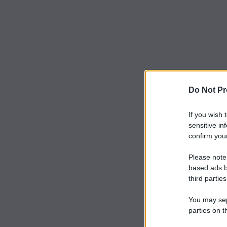
Do Not Pr
If you wish 
sensitive in
confirm your
Please note
based ads b
third parties
You may sepa
parties on t