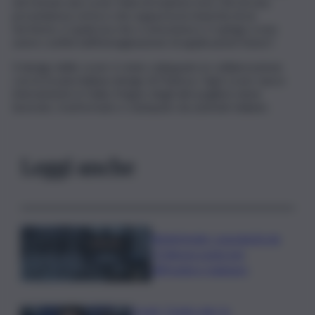
nel mondo una cover fatta di materia viva, che ha una
provenienza certa e che supporta la rinascita di un
territorio, è qualcosa che ci emoziona e ci spinge a non
avere confini nell’immaginazione di applicazioni future”.
Il design delle cover è stato sviluppato in collaborazione
con la Scuola italiana design di Padova. Ogni cover nasce
interamente in Italia: il legno degli ulivi pugliesi viene
lavorato, trasformato e stampato da aziende italiane.
Leggi anche
Bitdefender: popolarità de
L’Odissea usata per
diffondere malware
Covid, ‘Conte-day’ in