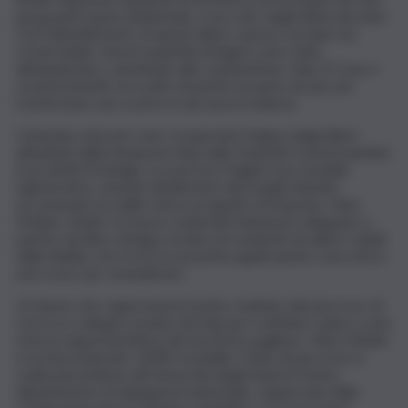
più grandi traumi ambientali, e non solo, degli ultimi decenni.
Con l’abbattimento di questi alberi, spesso secolari ma
ormai malati, enormi quantità di legno sono state
abbandonate o destinate alla combustione. Vaia, B Corp e
società benefit, ha scelto di partire proprio da qui, per
trasformare uno scarto in una nuova materia.
L’azienda, nota per aver recuperato il legno degli alberi
abbattuti dalla tempesta Vaia nelle Dolomiti trasformandolo
in prodotti di design, ora porta in Puglia il suo modello
rigenerativo, unendo idealmente due luoghi distanti
accomunati ora dallo stesso progetto di rinascita. Olive
Matter, infatti, è il nuovo materiale biobased sviluppato a
partire da fibre di legno di ulivo provenienti da alberi colpiti
dalla Xylella, che trova la sua prima applicazione concreta in
una cover per smartphone.
Un lancio che rappresenta il primo risultato del percorso di
ricerca e sviluppo avviato da Vaia per restituire valore a una
risorsa rappresentativa del territorio pugliese. Olive Matter
è un biocomposito 100% riciclabile, frutto di una ricerca
realizzata insieme all’Università degli Studi di Trento,
dipartimento di Ingegneria industriale, supportata dalla