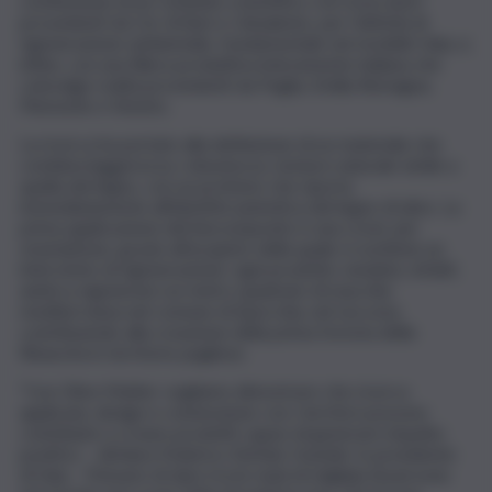
costituzione di un comitato scientifico con ricercatori
provenienti da Cnr di Bari e Unisalento, per l’attività di
rigenerazione ambientale, fondamentale nel modello Vaia, e,
infine, con una filiera produttiva interamente italiana che
coinvolge realtà provenienti da Puglia, Emilia Romagna,
Piemonte e Veneto.
La ricerca ha portato alla definizione di un materiale che
combina leggerezza, robustezza, texture naturale simile a
quella del legno, con un profumo che riporta
immediatamente all’identità autentica del legno di ulivo. La
prima applicazione del biocomposito è una cover per
smartphone, grazie all’acquisto della quale si sostiene un
intervento di rigenerazione: ogni prodotto venduto, infatti,
andrà a rigenerare un metro quadrato di macchia
mediterranea nel comune di Specchia, nel Leccese,
contribuendo alla creazione della prima foresta della
Rinascita in territorio pugliese.
“Con Olive Matter vogliamo dimostrare che ricerca
applicata, design e connessione con i territori possono
contribuire a creare prodotti capaci di generare impatto
positivo – dichiara Federico Stefani, founder & presidente
di Vaia – Pensare di dare tra le mani di migliaia di persone