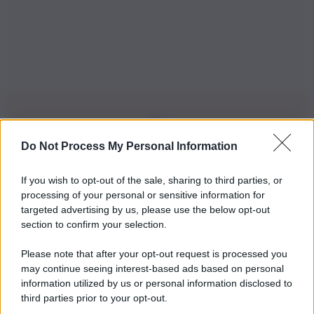
Do Not Process My Personal Information
Iscriviti alla nostra Newsletter
If you wish to opt-out of the sale, sharing to third parties, or
Iscriviti alla nostra newsletter per non perdere le ultime
processing of your personal or sensitive information for
novità
targeted advertising by us, please use the below opt-out
section to confirm your selection.
Iscriviti Ora
Please note that after your opt-out request is processed you
may continue seeing interest-based ads based on personal
information utilized by us or personal information disclosed to
third parties prior to your opt-out.