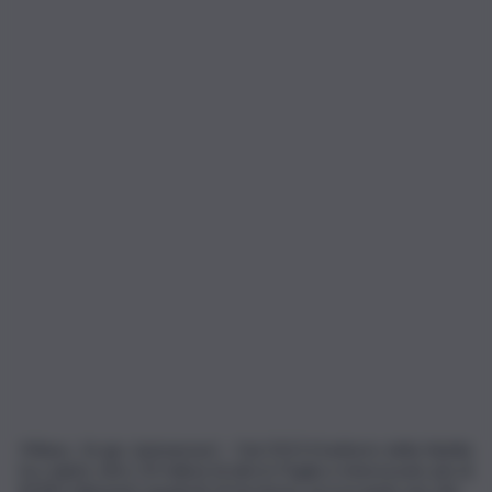
Milano, 16 giu. (askanews) – Dal 2013 il batterio della Xylella
ha colpito oltre 20 milioni di ulivi in Puglia e interessato più di
8.000 chilometri quadrati di territorio, provocando uno dei