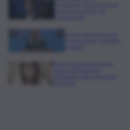
commissione: “non sono un eroe
ma un uomo corretto, non
troverete nulla”
Guccini, Meloni: l’ho amato
e mi ha formato, continuerò
a cantarlo
Palermo, l’operazione Varchi è
anche nel Sottogoverno:
D’Alessandro nella commissione
Urbanistica