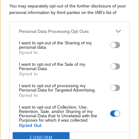
You may separately opt-out of the further disclosure of your
personal information by third parties on the IAB’s list of
© 2026 | Ediservice s.r.l. 95126 Catania – Via Principe
downstream participants.
Nicola, 22 – P.IVA: 01153210875 – Cciaa Catania n.
Personal Data Processing Opt Outs
This information may also be disclosed by us to third parties
01153210875 – Quotidiano di Sicilia usufruisce dei
on the IAB’s List of Downstream Participants that may further
contributi di cui al D.lgs n. 70/2017
I want to opt-out of the Sharing of my
disclose it to other third parties.
personal data.
Opted In
I want to opt-out of the Sale of my
Personal Data.
Chi Siamo
Opted In
Fondazione Etica e Valori Marilù Tregua
Fondatore Carlo Alberto Tregua
Lavora con noi
I want to opt-out of processing my
Personal Data for Targeted Advertising.
Gerenza
Opted In
I want to opt-out of Collection, Use,
Retention, Sale, and/or Sharing of my
Personal Data that Is Unrelated with the
Purposes for which it was collected.
Opted Out
Scarica l’app
CONFIRM