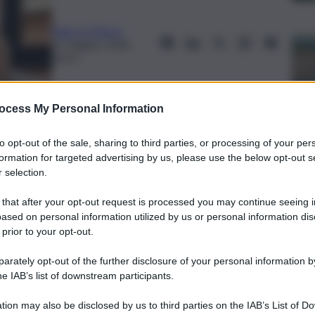
Elian Lo Pipero
11 Giugno 2026,
14:21
ocess My Personal Information
to opt-out of the sale, sharing to third parties, or processing of your per
formation for targeted advertising by us, please use the below opt-out s
 selection.
 that after your opt-out request is processed you may continue seeing i
ased on personal information utilized by us or personal information dis
 prior to your opt-out.
preferite
rately opt-out of the further disclosure of your personal information by
he IAB’s list of downstream participants.
 un record: non era mai stato rinvenuto
tion may also be disclosed by us to third parties on the IAB’s List of 