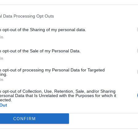
 that may further disclose it to other third parties.
 metanfetamina
l Data Processing Opt Outs
o opt-out of the Sharing of my personal data.
In
o opt-out of the Sale of my Personal Data.
In
to opt-out of processing my Personal Data for Targeted
ing.
In
o opt-out of Collection, Use, Retention, Sale, and/or Sharing
ersonal Data that Is Unrelated with the Purposes for which it
lected.
Out
 della polizia che ha sequestrato un ingente quantitativo
CONFIRM
 pronte per essere spacciate potenzialmente ai più giovani.