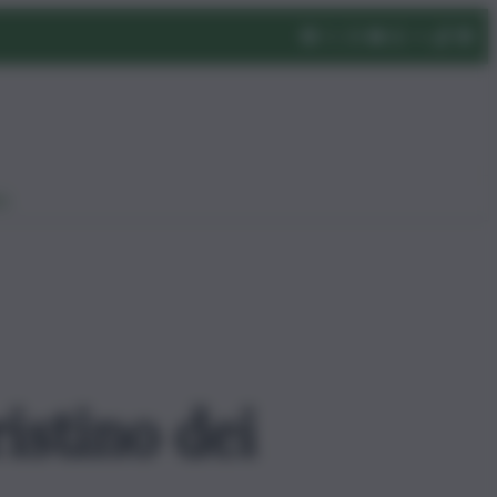
eo
istino dei