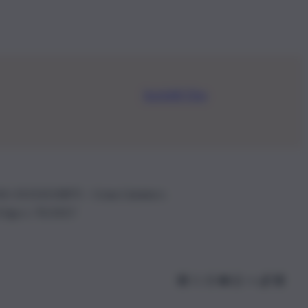
Iscriviti Ora
.IVA: 01153210875 – Cciaa Catania n.
 D.lgs n. 70/2017