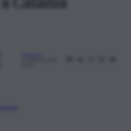
o a Catania
Redazione
17 Febbraio 2025,
10:34
preferite