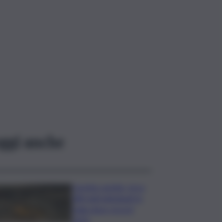
ggi anche
Caretta caretta, circa
280 nidi individuati in
Italia dopo record
2025