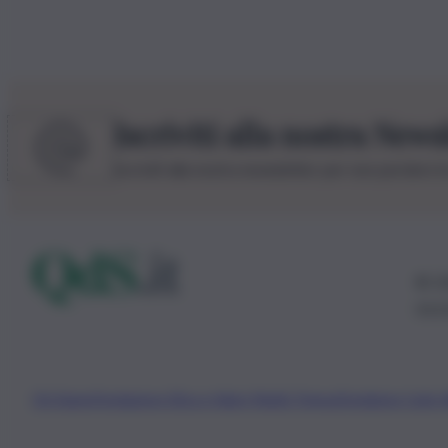
Iscriviti alla nostra News
Iscriviti alla nostra newsletter per non perdere 
© 20
0115
Chi Siamo
Fondazione Etica e Valori Marilù Tregua
Fondatore Carlo 