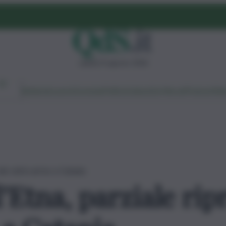
sabato 8 agosto 2026
Ambiente
Lavoro
Economia
Politica
Cultura
Dai Mercati
Podcast
Vid
ei voli in arrivo a Catania
’Etna, parziale ripr