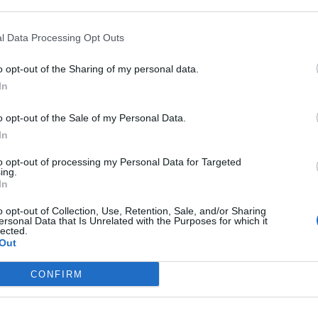
 that may further disclose it to other third parties.
 che ha portato alla limitazione degli atterraggi
voli verso l’aeroporto internazionale Falcone Borsellino di
 disagi, il potenziamento del numero dei mezzi per il
l Data Processing Opt Outs
 dall’aeroporto di Palermo al capoluogo etneo. Appresa la
e e alla Mobilità, Alessandro Aricò, su richiesta di Gesap, la
o opt-out of the Sharing of my personal data.
ha messo a disposizione una decina di bus dell’Ast per il
In
calo aereo palermitano. Per questi motivi di urgenza,
verificarsi disagi al normale servizio di trasporto
o opt-out of the Sale of my Personal Data.
In
to opt-out of processing my Personal Data for Targeted
ing.
In
o opt-out of Collection, Use, Retention, Sale, and/or Sharing
ersonal Data that Is Unrelated with the Purposes for which it
lected.
Out
CONFIRM