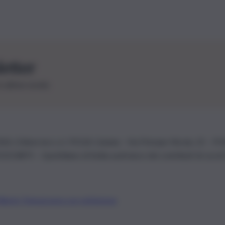
letter
le ultime novità
26 | Ediservice s.r.l. 95126 Catania – Via Principe Nicola, 22 – P
3210875 – Quotidiano di Sicilia usufruisce dei contributi di cui al
Alberto Tregua
Lavora con noi
Gerenza