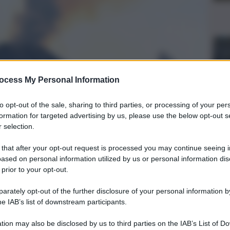
ocess My Personal Information
to opt-out of the sale, sharing to third parties, or processing of your per
formation for targeted advertising by us, please use the below opt-out s
 selection.
 that after your opt-out request is processed you may continue seeing i
ased on personal information utilized by us or personal information dis
ione dell’aeroporto di Catania, rende noto che, a causa
 prior to your opt-out.
issione di cenere vulcanica in atmosfera, l’Unità di crisi ha
 alla nuvola aerea a Sud-est del vulcano (settore B1) fino
rately opt-out of the further disclosure of your personal information by
tura degli spazi aerei precedentemente chiusi. Parziale
he IAB’s list of downstream participants.
rivo all’aeroporto di Catania, che permane fino alle ore 15 ora
’aeroporto. La Sac invita i passeggeri a non recarsi in
tion may also be disclosed by us to third parties on the IAB’s List of 
 compagnia aerea lo stato del proprio volo.