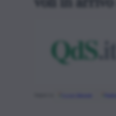
voli in arriv
Google
Discover
Fonti 
Seguici su