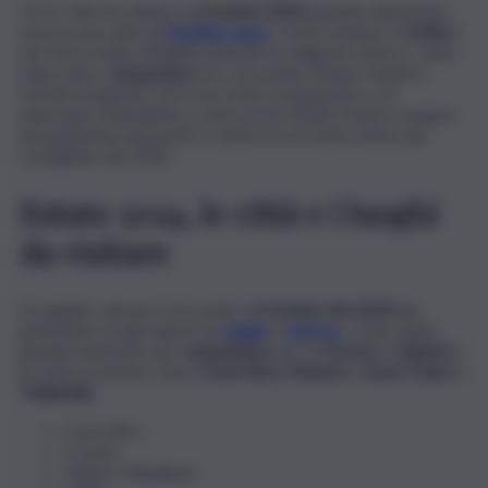
Tra le città da visitare nell
‘estate 2024
, grande attenzione
ancora una volta al
Mediterraneo
. Come sempre, la
Sicilia
è
una terra molto affollata durante la stagione estiva e, anno
dopo anno,
Lampedusa
sta crescendo sempre di più in
termini di appeal. Con il suo mare trasparente e un
panorama naturalistico come pochi, infatti, l’isola è sempre
più gettonata dai turisti e rientra tra le mete estive più
consigliate del 2024.
Estate 2024, le città e i luoghi
da visitare
Di seguito, alcune tra le mete dell
‘estate del 2024
più
gettonate tra gli esperti di
viaggi
e
turismo
. Come detto,
grande interesse per
Lampedusa
, per la
Grecia
, le
Baleari
e
le mete esotiche come
Costa Rica, Panama
e
Surat Thani,
in
Thailandia.
Costa Rica
Croazia
Maiorca (Spagna)