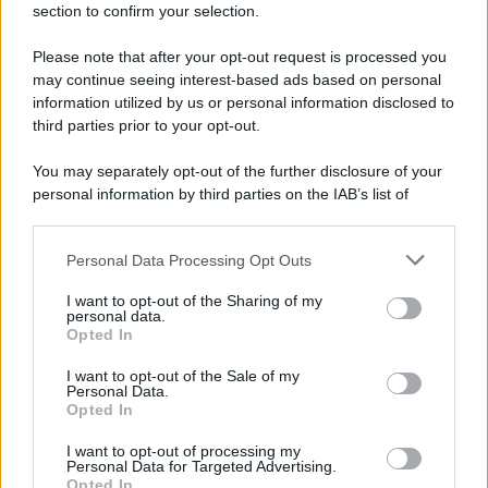
section to confirm your selection.
Iscriviti Ora
Please note that after your opt-out request is processed you
may continue seeing interest-based ads based on personal
information utilized by us or personal information disclosed to
third parties prior to your opt-out.
You may separately opt-out of the further disclosure of your
personal information by third parties on the IAB’s list of
© 2026 | Ediservice s.r.l. 95126 Catania – Via Principe
downstream participants.
Nicola, 22 – P.IVA: 01153210875 – Cciaa Catania n.
Personal Data Processing Opt Outs
This information may also be disclosed by us to third parties
01153210875 – Quotidiano di Sicilia usufruisce dei
on the IAB’s List of Downstream Participants that may further
contributi di cui al D.lgs n. 70/2017
I want to opt-out of the Sharing of my
disclose it to other third parties.
personal data.
Opted In
I want to opt-out of the Sale of my
Personal Data.
Chi Siamo
Opted In
Fondazione Etica e Valori Marilù Tregua
Fondatore Carlo Alberto Tregua
Lavora con noi
I want to opt-out of processing my
Personal Data for Targeted Advertising.
Gerenza
Opted In