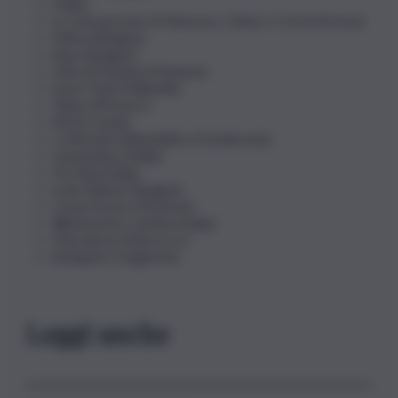
Malta
Le isole greche di Mykonos, Zante e Creta (Grecia)
Palma (Spagna)
Ibiza (Spagna)
Città di Panama (Panama)
Surat Thani (Tailandia)
Tulum (Messico)
Bol (Croazia)
La Romana (Repubblica Dominicana)
Lampedusa (Italia)
Procida (Italia)
Isole Baleari (Spagna)
Costa Azzurra (Francia)
Weekend in Cantina (Italia)
Marrakech (Marocco)
Budapest (Ungheria).
Leggi anche