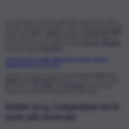
Con il definitivo avvicinarsi della bella stagione, del caldo e
del sole, nella mente di molti si ripete in testa una domanda:
quali sono le
città
e i
luogh
i da visitare nell’
estate del 2024?
Come ogni anno, in cima alla lista dei desideri di migliaia di
turisti ci sono le mete esotiche come
Costa Rica, Bangkok
o la tanto sognata
New York.
Iscriviti gratis al canale WhatsApp di QdS.it, news e
aggiornamenti CLICCA QUI
Tuttavia, resta molto forte il richiamo della
Croazia
, delle
Baleari
, delle
isole greche
(Mykonos, Zante e Creta le più
gettonate) e della
Sicilia
, con
Lampedusa
sempre più in
crescita come meta attrattiva anno dopo anno.
Estate 2024, Lampedusa tra le
mete più ricercate