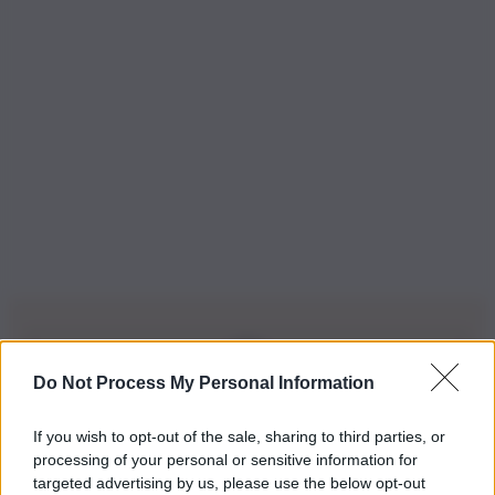
Do Not Process My Personal Information
Iscriviti alla nostra Newsletter
If you wish to opt-out of the sale, sharing to third parties, or
Iscriviti alla nostra newsletter per non perdere le ultime
processing of your personal or sensitive information for
novità
targeted advertising by us, please use the below opt-out