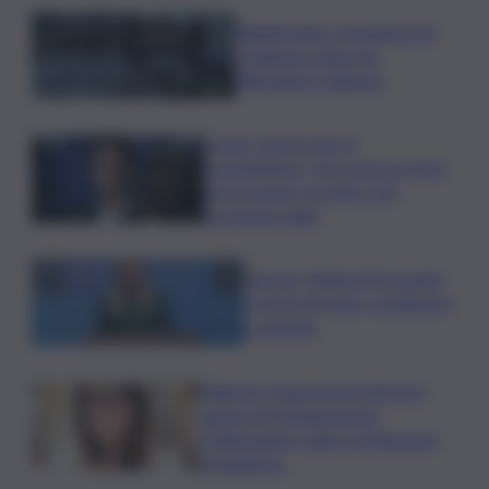
Bitdefender: popolarità de
L’Odissea usata per
diffondere malware
Covid, ‘Conte-day’ in
commissione: “non sono un eroe
ma un uomo corretto, non
troverete nulla”
Guccini, Meloni: l’ho amato
e mi ha formato, continuerò
a cantarlo
Palermo, l’operazione Varchi è
anche nel Sottogoverno:
D’Alessandro nella commissione
Urbanistica