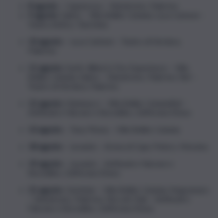
8 agosto
– Caparezza – Velodromo, Palermo
9 agosto
: Salmo – Villa Bellini, Catania; Luca Carboni –
Teatro Antico, Taormina
10 agosto
– Luca Carboni – Teatro di Verdura,
Palermo
11 agosto
: Earth, Wind & Fire Experience – Villa
Bellini, Catania; Salmo – Velodromo, Palermo; Raf –
Teatro di Verdura, Palermo
12 agosto
: Fulminacci – Villa Bellini, CataniaRaf –
Anfiteatro Falcone e Borsellino, Zafferana Etnea
13 agosto
– Tony Pitony – Villa Bellini, Catania
18 agosto
– Levante – Arena di Capo Peloro, Messina
19 agosto
– Levante – Anfiteatro Falcone e
Borsellino, Zafferana Etnea
21 agosto
: Gemitaiz – Villa Bellini, Catania; Negramaro
– Velodromo, Palermo; Niccolò Fabi – Anfiteatro
Falcone e Borsellino, Zafferana Etnea