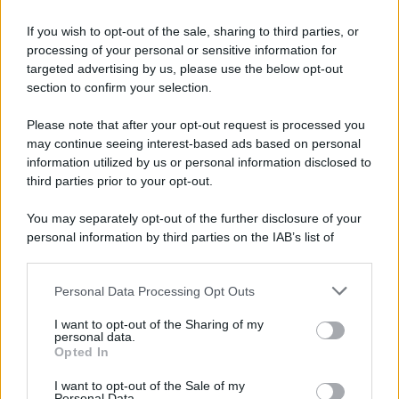
Iscriviti alla nostra Newsletter
If you wish to opt-out of the sale, sharing to third parties, or
Iscriviti alla nostra newsletter per non perdere le ultime
processing of your personal or sensitive information for
novità
targeted advertising by us, please use the below opt-out
section to confirm your selection.
Iscriviti Ora
Please note that after your opt-out request is processed you
may continue seeing interest-based ads based on personal
information utilized by us or personal information disclosed to
third parties prior to your opt-out.
You may separately opt-out of the further disclosure of your
personal information by third parties on the IAB’s list of
© 2026 | Ediservice s.r.l. 95126 Catania – Via Principe
downstream participants.
Nicola, 22 – P.IVA: 01153210875 – Cciaa Catania n.
Personal Data Processing Opt Outs
This information may also be disclosed by us to third parties
01153210875 – Quotidiano di Sicilia usufruisce dei
on the IAB’s List of Downstream Participants that may further
contributi di cui al D.lgs n. 70/2017
I want to opt-out of the Sharing of my
disclose it to other third parties.
personal data.
Opted In
I want to opt-out of the Sale of my
Personal Data.