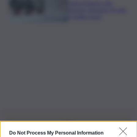
Caldo in leggero calo:
domani e domenica 19 città
in “bollino rosso”
Do Not Process My Personal Information