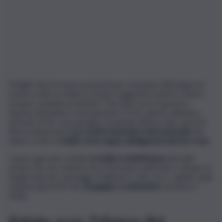
Meglio farsi trovare preparati per un’estate all’insegna di
musica sotto le stelle in scenari suggestivi mentre canta il
proprio cantante preferito? Secondo noi la risposta a
questa domanda è: decisamente sì! Per questo abbiamo
pensato di far cosa gradita, fornendo l’elenco dei concerti
finora annunciati degli
artisti nazionali e internazionali
che
hanno scelto la
Sicilia come tappa obbligatoria dei loro tour
.
Come ogni anno, infatti,
la Sicilia è ambitissima
dai tanti
artisti che non vedono l’ora di arrivare nell’Isola e cantare in
luoghi unici per paesaggi, tradizioni e cibo. Ecco, quindi, quali
saranno gli artisti che
da giugno a settembre
saranno in
Sicilia.
Estate 2025, l’elenco dei