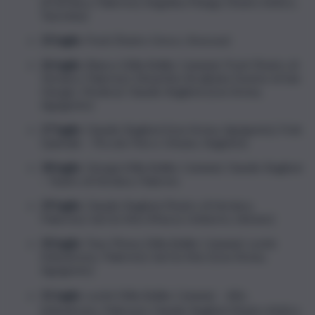
di Verdura, Palermo); Angelina Mango (Teatro Antico,
Taormina)
25 luglio
: Pooh (Teatro Greco, Siracusa)
26 luglio
: Blanco (Villa Bellini, Catania); Pooh (Teatro di
Verdura, Palermo); Dimartino (Scalinata Duomo di San
Giorgio, Modica); Claudio Baglioni (Live Arena,
Agrigento)
27 luglio
: Claudio Baglioni (Live Arena, Agrigento); Frah
Quintale – Piccolo Parco Urbano, Bagheria
28 luglio
: Giorgia (Villa Bellini, Catania); Claudio Baglioni
– Teatro di Verdura, Palermo
29 luglio
: Claudio Baglioni (Teatro di Verdura,
Palermo); Sal Da Vinci (Piazza Umberto, Adrano)
30 luglio
: Tony Pitony (Villa Bellini, Catania); Luchè
(Velodromo, Palermo); Sal Da Vinci (Live Arena,
Agrigento)
31 luglio
: Luchè (Villa Bellini, Catania) ; Alfa
(Velodromo, Palermo); Claudio Baglioni (Teatro Antico,