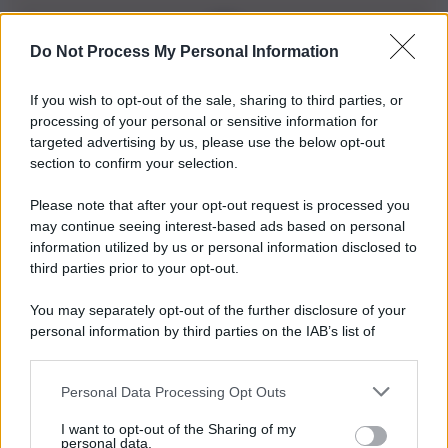
Do Not Process My Personal Information
Iscriviti alla nostra Newsletter
If you wish to opt-out of the sale, sharing to third parties, or
Iscriviti alla nostra newsletter per non perdere le ultime
processing of your personal or sensitive information for
novità
targeted advertising by us, please use the below opt-out
section to confirm your selection.
Iscriviti Ora
Please note that after your opt-out request is processed you
may continue seeing interest-based ads based on personal
information utilized by us or personal information disclosed to
third parties prior to your opt-out.
You may separately opt-out of the further disclosure of your
personal information by third parties on the IAB’s list of
© 2026 | Ediservice s.r.l. 95126 Catania – Via Principe
downstream participants.
Nicola, 22 – P.IVA: 01153210875 – Cciaa Catania n.
Personal Data Processing Opt Outs
This information may also be disclosed by us to third parties
01153210875 – Quotidiano di Sicilia usufruisce dei
on the IAB’s List of Downstream Participants that may further
contributi di cui al D.lgs n. 70/2017
I want to opt-out of the Sharing of my
disclose it to other third parties.
personal data.