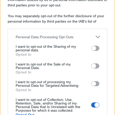
third parties prior to your opt-out.
You may separately opt-out of the further disclosure of your
personal information by third parties on the IAB’s list of
© 2026 | Ediservice s.r.l. 95126 Catania – Via Principe
downstream participants.
Nicola, 22 – P.IVA: 01153210875 – Cciaa Catania n.
Personal Data Processing Opt Outs
This information may also be disclosed by us to third parties
01153210875 – Quotidiano di Sicilia usufruisce dei
on the IAB’s List of Downstream Participants that may further
contributi di cui al D.lgs n. 70/2017
I want to opt-out of the Sharing of my
disclose it to other third parties.
personal data.
Opted In
I want to opt-out of the Sale of my
Personal Data.
Chi Siamo
Opted In
Fondazione Etica e Valori Marilù Tregua
Fondatore Carlo Alberto Tregua
Lavora con noi
I want to opt-out of processing my
Personal Data for Targeted Advertising.
Gerenza
Opted In
I want to opt-out of Collection, Use,
Retention, Sale, and/or Sharing of my
Personal Data that Is Unrelated with the
Purposes for which it was collected.
Opted Out