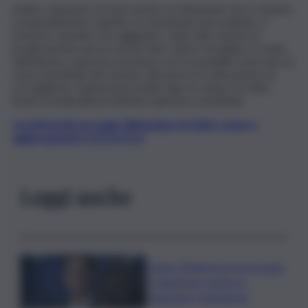
Inoltre, dal punto di vista sismico la situazione non è mutata
sostanzialmente rispetto al comunicato precedente. Il
tremore vulcanico ha raggiunto i valori alti, mentre la
localizzazione ancora ad est del cratere Voragine. A causa
dell’intensa copertura nuvolosa, non è possibile osservare la
zona sommitale del vulcano attraverso le telecamere di
sorveglianza, tuttavia personale Ingv in campo ha udito
boati riconducibili ad attività esplosiva sommitale.
Iscriviti gratis al canale WhatsApp di QdS.it, news e
aggiornamenti CLICCA QUI
Leggi anche
Conte: Meloni non ha trovato
5 minuti per verità su
Delmastro-Santanchè