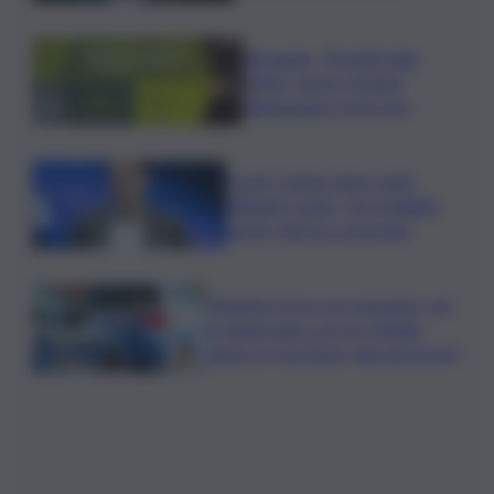
Bevande, “BrauBeviale
2026”: nuovi consumi
ridisegnano il mercato
Covid, Campo largo unito
difende Conte: “ha ristabilito
verità, destra si arrenda”
Chiedono l’ora a un passante, poi
lo minacciano con un coltello:
panico in via Etnea, due gli arresti