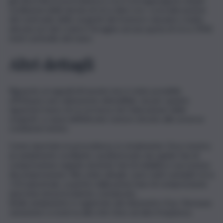
già descritta in precedenza a cui si sovrappongono ampie
oscillazioni della durata di circa dieci ore. La localizzazione
del centroide delle sorgenti del tremore vulcanico risulta
ubicata est del cratere Voragine ad una quota di circa 2900
metri sul livello del mare.
Altri dettagli
Riguardo ai segnali infrasonici non è stato possibile
effettuare una valutazione attendibile, sia per quanto
riguarda il tasso di occorrenza che l’ubicazione delle
sorgenti, a causa dell’elevato rumore dovuto alle avverse
condizioni meteo.
Come riportato in precedenza, lo strainmeter Druv mostra
un andamento oscillante caratterizzato da rapide fasi di
compressione seguite da lente fasi di stabilità e successiva
decompressione. Allo stato attuale, sono stati cumulati circa
+10 nanostrain, a partire dalla prima fase di compressione
riportata nel precedente comunicato.
Simile andamento è registrato dal clinometro Ecp. Nessuna
variazione si osserva alla rete Gnss ad alta frequenza.