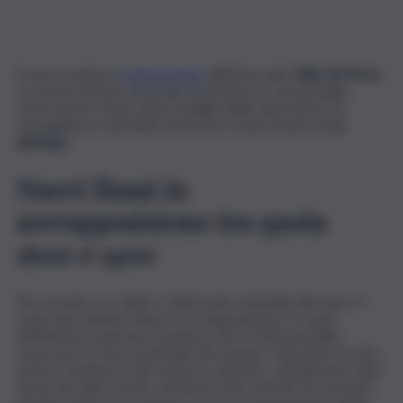
È ancora attivo il
campo lavico
dell’Etna sulla
Valle del Bove
.
Lo rivela l’Istituto nazionale di geofisica e vulcanologia,
osservatorio etneo dopo indagini delle telecamere di
sorveglianza e dai rilievi di terreno svolti da personale
dell’Ingv
.
Nuovi flussi in
sovrapposizione tra quota
1600 e 1400
Più a monte, tra 1600 e 1400 metri sul livello del mare, si
osservano ulteriori flussi in sovrapposizione. A causa
dell’intensa copertura nuvolosa, non è stato possibile
osservare la zona sommitale del vulcano. Dal punto di vista
sismico l’ampiezza del tremore vulcanico, attualmente nella
fascia dei valori medi, continua la fase di lento incremento