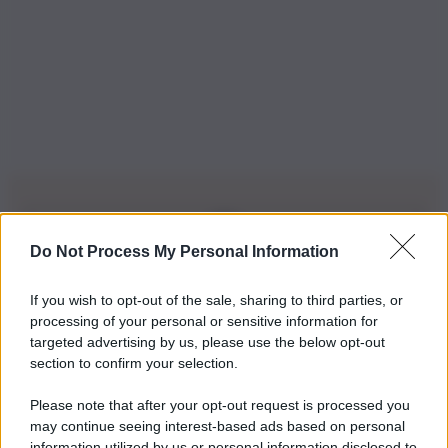
Do Not Process My Personal Information
Iscriviti alla nostra Newsletter
If you wish to opt-out of the sale, sharing to third parties, or
Iscriviti alla nostra newsletter per non perdere le ultime
processing of your personal or sensitive information for
novità
targeted advertising by us, please use the below opt-out
section to confirm your selection.
Iscriviti Ora
Please note that after your opt-out request is processed you
may continue seeing interest-based ads based on personal
information utilized by us or personal information disclosed to