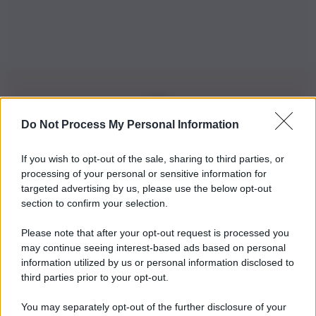
Do Not Process My Personal Information
Iscriviti alla nostra Newsletter
If you wish to opt-out of the sale, sharing to third parties, or
Iscriviti alla nostra newsletter per non perdere le ultime
processing of your personal or sensitive information for
novità
targeted advertising by us, please use the below opt-out
section to confirm your selection.
Iscriviti Ora
Please note that after your opt-out request is processed you
may continue seeing interest-based ads based on personal
information utilized by us or personal information disclosed to
third parties prior to your opt-out.
You may separately opt-out of the further disclosure of your