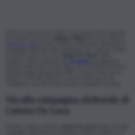
“Dopo 31 anni scopro il volto”. Per la prima volta, dopo più
di un quarto di secolo,
Capitano Ultimo
per la ha scoperto
oggi il suo volto
al teatro Quirino di Roma per affrontare la
campagna elettorale senza maschere per “Libertà”, la lista
creata da Cateno De Luca.
Sergio De Caprio
, detto
Capitano Ultimo, generale dei
Carabinieri
, protagonista
principe nell’arresto di Totò Riina, non si è infatti mai tolto il
passamontagna dal gennaio 1993. “Scopro il volto per le
elezioni come atto d’amore. Così feci il mio lavoro da
carabiniere, così affronterò questa campagna”, ha detto.
Via alla campagna elettorale di
Cateno De Luca
Al teatro Quirino di Roma,
Cateno De Luca
ha dato il via alla
campagna elettorale presentando il simbolo definitivo e il