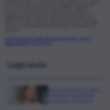
manifesto politico, sottoscritto dalla squadra al completo
che correrà alle elezioni europee dell’8 e 9 giugno. Il
sindaco di Taormina, leader di Sud chiama Nord, ha
aggregato il suo fronte di “Libertà” insieme all’ex vice
ministra 5S Laura Castelli a Roma per la corsa elettorale:
“Sia apre la campagna elettorale della costellazione di
‘Libertà’”.
Iscriviti gratis al canale WhatsApp di QdS.it, news e
aggiornamenti CLICCA QUI
Leggi anche
Verso le elezioni 2027, Palermo
in fermento: l’avanti tutta di
Varchi agita il centrodestra