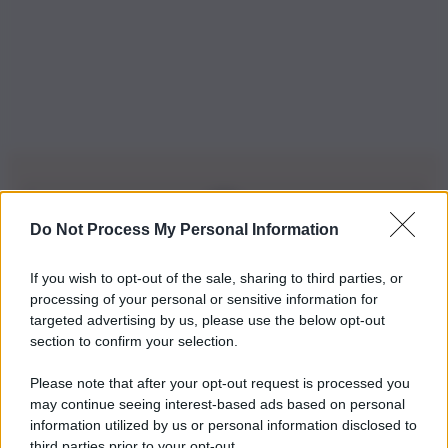
Do Not Process My Personal Information
Iscriviti alla nostra Newsletter
If you wish to opt-out of the sale, sharing to third parties, or
Iscriviti alla nostra newsletter per non perdere le ultime
processing of your personal or sensitive information for
novità
targeted advertising by us, please use the below opt-out
section to confirm your selection.
Iscriviti Ora
Please note that after your opt-out request is processed you
may continue seeing interest-based ads based on personal
information utilized by us or personal information disclosed to
third parties prior to your opt-out.