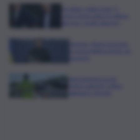
Joe Biden, il figlio rivela: “Il
cancro di mio padre si è diffuso
alle ossa, è molto doloroso”
Zelensky: Stiamo lavorando
su nostra balistica anche con
Leonardo
Tamponamento tra più
vetture sulla A29, traffico
rallentato a Torretta