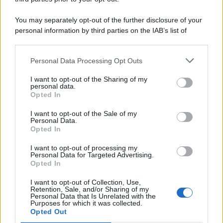
You may separately opt-out of the further disclosure of your
personal information by third parties on the IAB’s list of
© 2026 | Ediservice s.r.l. 95126 Catania – Via Principe
downstream participants.
Nicola, 22 – P.IVA: 01153210875 – Cciaa Catania n.
Personal Data Processing Opt Outs
This information may also be disclosed by us to third parties
01153210875 – Quotidiano di Sicilia usufruisce dei
on the IAB’s List of Downstream Participants that may further
contributi di cui al D.lgs n. 70/2017
I want to opt-out of the Sharing of my
disclose it to other third parties.
personal data.
Opted In
I want to opt-out of the Sale of my
Personal Data.
Chi Siamo
Opted In
Fondazione Etica e Valori Marilù Tregua
Fondatore Carlo Alberto Tregua
Lavora con noi
I want to opt-out of processing my
Personal Data for Targeted Advertising.
Gerenza
Opted In
I want to opt-out of Collection, Use,
Retention, Sale, and/or Sharing of my
Personal Data that Is Unrelated with the
Purposes for which it was collected.
Opted Out
Scarica l’app